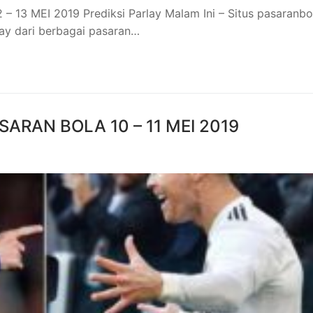
3 MEI 2019 Prediksi Parlay Malam Ini – Situs pasaranbo
ay dari berbagai pasaran…
SARAN BOLA 10 – 11 MEI 2019