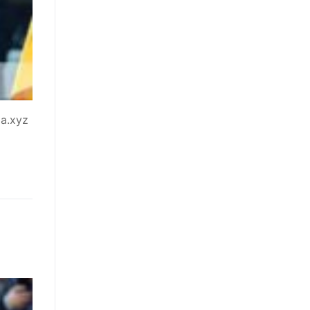
a.xyz