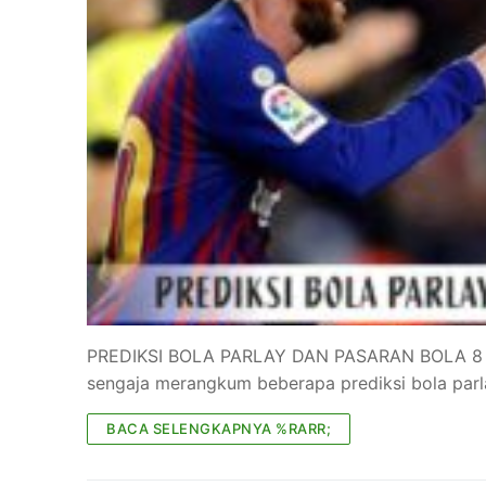
PREDIKSI BOLA PARLAY DAN PASARAN BOLA 8 – 9 
sengaja merangkum beberapa prediksi bola parl
BACA SELENGKAPNYA %RARR;