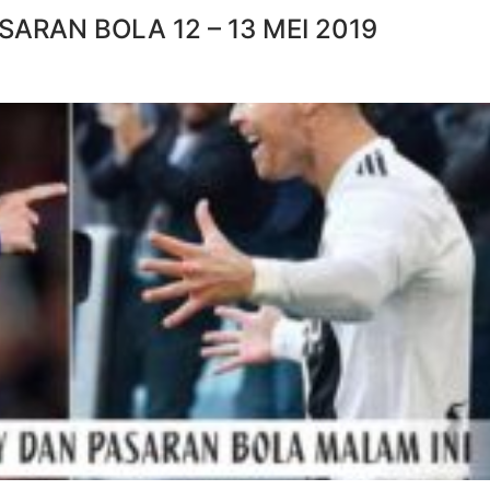
SARAN BOLA 12 – 13 MEI 2019