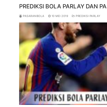
PREDIKSI BOLA PARLAY DAN PA
PASARANBOLA
10 MEI 2019
PREDIKSI PARLAY