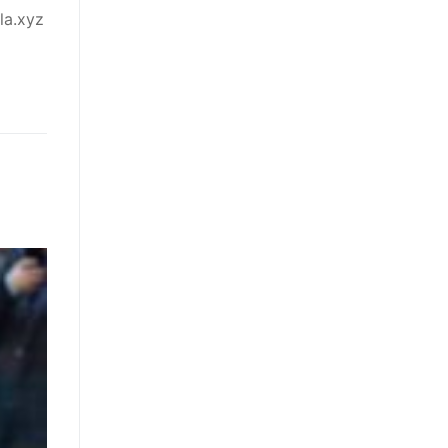
la.xyz