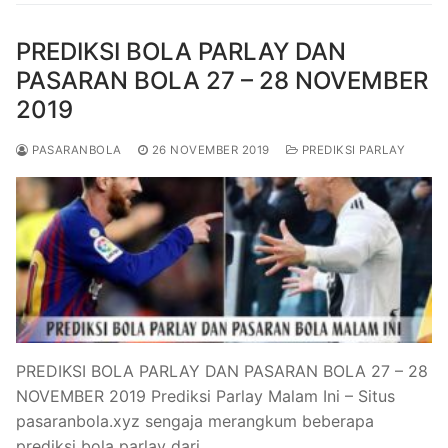
PREDIKSI BOLA PARLAY DAN
PASARAN BOLA 27 – 28 NOVEMBER
2019
PASARANBOLA
26 NOVEMBER 2019
PREDIKSI PARLAY
PREDIKSI BOLA PARLAY DAN PASARAN BOLA 27 – 28
NOVEMBER 2019 Prediksi Parlay Malam Ini – Situs
pasaranbola.xyz sengaja merangkum beberapa
prediksi bola parlay dari…