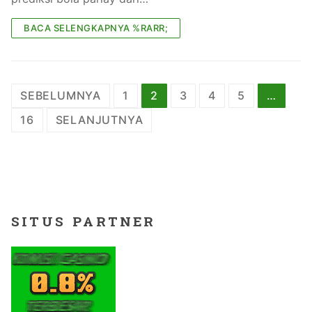
BACA SELENGKAPNYA %RARR;
Navigasi
SEBELUMNYA
1
2
3
4
5
…
pos
16
SELANJUTNYA
SITUS PARTNER