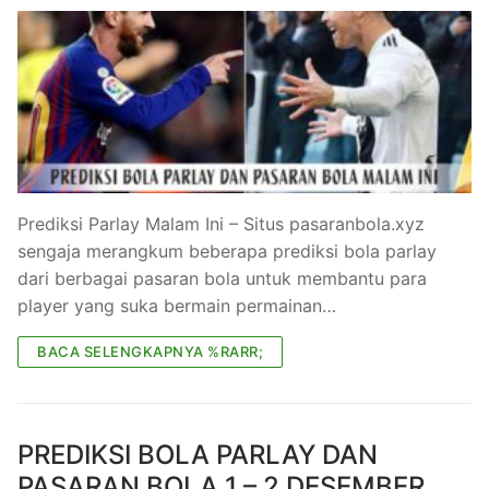
Prediksi Parlay Malam Ini – Situs pasaranbola.xyz
sengaja merangkum beberapa prediksi bola parlay
dari berbagai pasaran bola untuk membantu para
player yang suka bermain permainan…
BACA SELENGKAPNYA %RARR;
PREDIKSI BOLA PARLAY DAN
PASARAN BOLA 1 – 2 DESEMBER