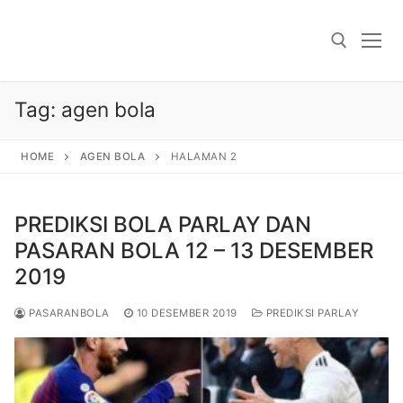
Lompat
ke
konten
Tag:
agen bola
Cari:
HOME
AGEN BOLA
HALAMAN 2
PREDIKSI BOLA PARLAY DAN
PASARAN BOLA 12 – 13 DESEMBER
2019
PASARANBOLA
10 DESEMBER 2019
PREDIKSI PARLAY