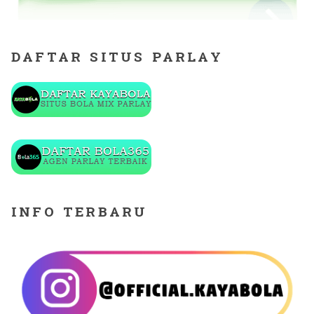
DAFTAR SITUS PARLAY
INFO TERBARU