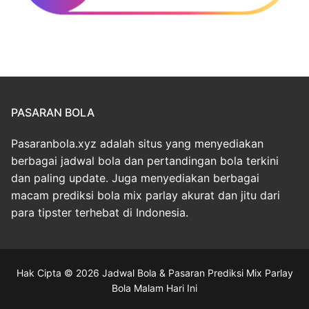
PASARAN BOLA
Pasaranbola.xyz adalah situs yang menyediakan
berbagai jadwal bola dan pertandingan bola terkini
dan paling update. Juga menyediakan berbagai
macam prediksi bola mix parlay akurat dan jitu dari
para tipster terhebat di Indonesia.
Hak Cipta © 2026 Jadwal Bola & Pasaran Prediksi Mix Parlay
Bola Malam Hari Ini