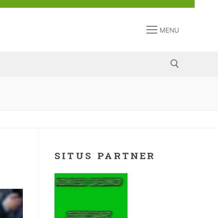
MENU
Cari:
SITUS PARTNER