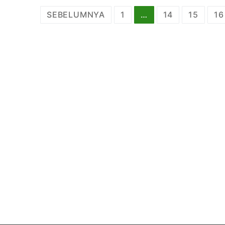
Navigasi
SEBELUMNYA
1
…
14
15
16
pos