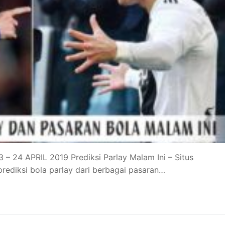
24 APRIL 2019 Prediksi Parlay Malam Ini – Situs
ediksi bola parlay dari berbagai pasaran…