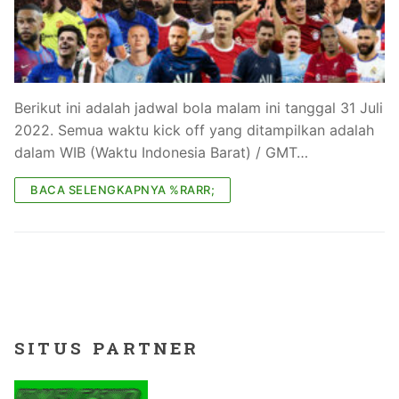
Berikut ini adalah jadwal bola malam ini tanggal 31 Juli
2022. Semua waktu kick off yang ditampilkan adalah
dalam WIB (Waktu Indonesia Barat) / GMT…
BACA SELENGKAPNYA %RARR;
SITUS PARTNER