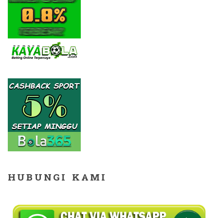
HUBUNGI KAMI