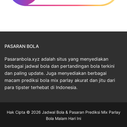
PASARAN BOLA
Pasaranbola.xyz adalah situs yang menyediakan
berbagai jadwal bola dan pertandingan bola terkini
dan paling update. Juga menyediakan berbagai
macam prediksi bola mix parlay akurat dan jitu dari
para tipster terhebat di Indonesia.
Hak Cipta © 2026 Jadwal Bola & Pasaran Prediksi Mix Parlay
Bola Malam Hari Ini