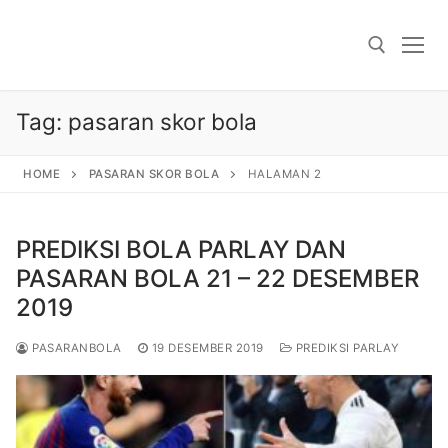
Lompat
ke
konten
Tag:
pasaran skor bola
Cari:
HOME
PASARAN SKOR BOLA
HALAMAN 2
PREDIKSI BOLA PARLAY DAN
PASARAN BOLA 21 – 22 DESEMBER
2019
PASARANBOLA
19 DESEMBER 2019
PREDIKSI PARLAY