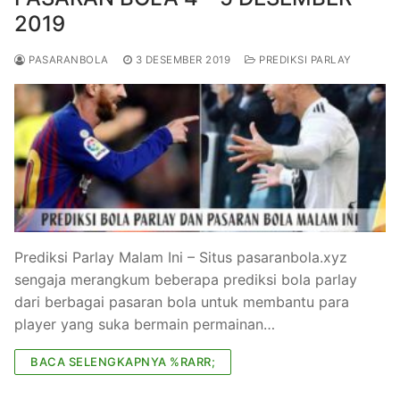
2019
PASARANBOLA
3 DESEMBER 2019
PREDIKSI PARLAY
Prediksi Parlay Malam Ini – Situs pasaranbola.xyz
sengaja merangkum beberapa prediksi bola parlay
dari berbagai pasaran bola untuk membantu para
player yang suka bermain permainan…
BACA SELENGKAPNYA %RARR;