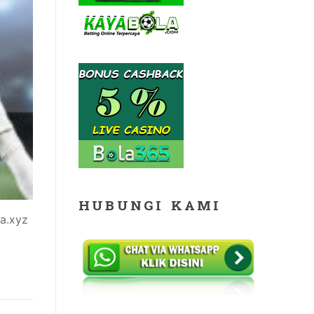
HUBUNGI KAMI
la.xyz