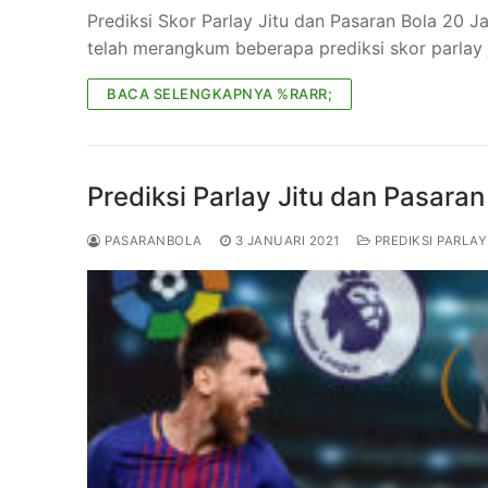
Prediksi Skor Parlay Jitu dan Pasaran Bola 20 J
telah merangkum beberapa prediksi skor parlay j
BACA SELENGKAPNYA %RARR;
Prediksi Parlay Jitu dan Pasaran
PASARANBOLA
3 JANUARI 2021
PREDIKSI PARLAY