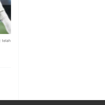
 telah