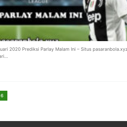
uari 2020 Prediksi Parlay Malam Ini – Situs pasaranbola.xyz
ari…
6