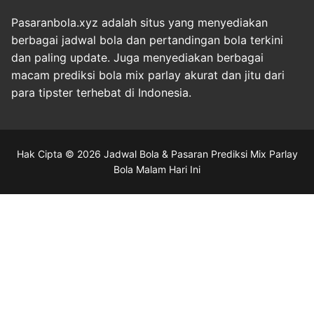
Pasaranbola.xyz adalah situs yang menyediakan
berbagai jadwal bola dan pertandingan bola terkini
dan paling update. Juga menyediakan berbagai
macam prediksi bola mix parlay akurat dan jitu dari
para tipster terhebat di Indonesia.
Hak Cipta © 2026 Jadwal Bola & Pasaran Prediksi Mix Parlay
Bola Malam Hari Ini