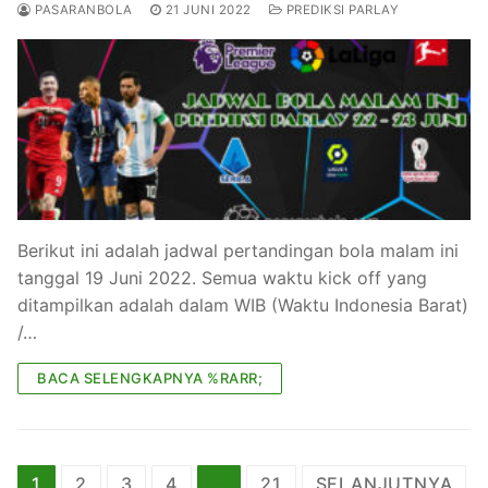
PASARANBOLA
21 JUNI 2022
PREDIKSI PARLAY
Berikut ini adalah jadwal pertandingan bola malam ini
tanggal 19 Juni 2022. Semua waktu kick off yang
ditampilkan adalah dalam WIB (Waktu Indonesia Barat)
/…
BACA SELENGKAPNYA %RARR;
Navigasi
1
2
3
4
…
21
SELANJUTNYA