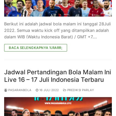
Berikut ini adalah jadwal bola malam ini tanggal 28Juli
2022. Semua waktu kick off yang ditampilkan adalah
dalam WIB (Waktu Indonesia Barat) / GMT +7.…
BACA SELENGKAPNYA %RARR;
Jadwal Pertandingan Bola Malam Ini
Live 16 – 17 Juli Indonesia Terbaru
PASARANBOLA
16 JULI 2022
PREDIKSI PARLAY