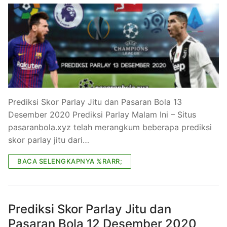
Prediksi Skor Parlay Jitu dan Pasaran Bola 13
Desember 2020 Prediksi Parlay Malam Ini – Situs
pasaranbola.xyz telah merangkum beberapa prediksi
skor parlay jitu dari…
BACA SELENGKAPNYA %RARR;
Prediksi Skor Parlay Jitu dan
Pasaran Bola 12 Desember 2020