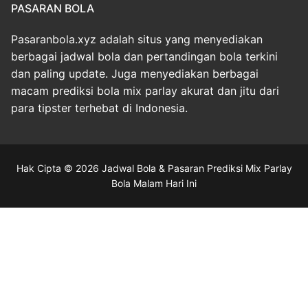
PASARAN BOLA
Pasaranbola.xyz adalah situs yang menyediakan
berbagai jadwal bola dan pertandingan bola terkini
dan paling update. Juga menyediakan berbagai
macam prediksi bola mix parlay akurat dan jitu dari
para tipster terhebat di Indonesia.
Hak Cipta © 2026 Jadwal Bola & Pasaran Prediksi Mix Parlay
Bola Malam Hari Ini