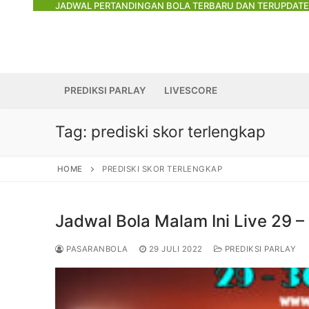
JADWAL PERTANDINGAN BOLA TERBARU DAN TERUPDATE
Lompat
ke
konten
PREDIKSI PARLAY
LIVESCORE
Tag:
prediski skor terlengkap
HOME
PREDISKI SKOR TERLENGKAP
Jadwal Bola Malam Ini Live 29 – 
PASARANBOLA
29 JULI 2022
PREDIKSI PARLAY