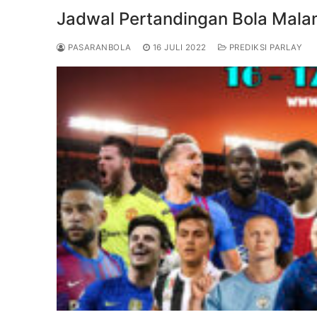
Jadwal Pertandingan Bola Malam I
PASARANBOLA
16 JULI 2022
PREDIKSI PARLAY