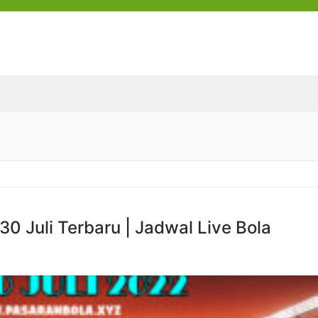
30 Juli Terbaru | Jadwal Live Bola