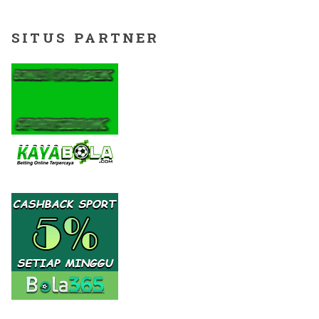
SITUS PARTNER