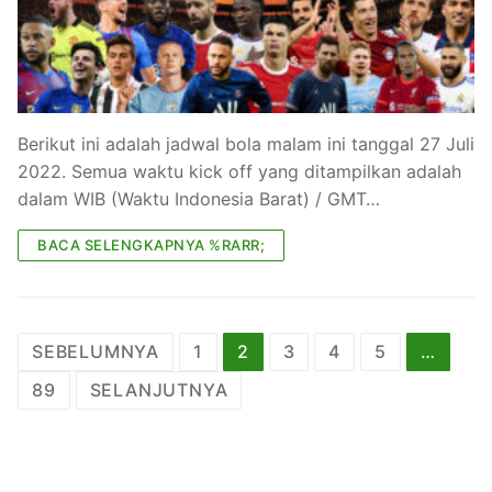
Berikut ini adalah jadwal bola malam ini tanggal 27 Juli
2022. Semua waktu kick off yang ditampilkan adalah
dalam WIB (Waktu Indonesia Barat) / GMT…
BACA SELENGKAPNYA %RARR;
Navigasi
SEBELUMNYA
1
2
3
4
5
…
pos
89
SELANJUTNYA