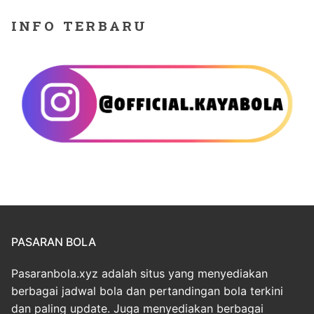
INFO TERBARU
PASARAN BOLA
Pasaranbola.xyz adalah situs yang menyediakan
berbagai jadwal bola dan pertandingan bola terkini
dan paling update. Juga menyediakan berbagai