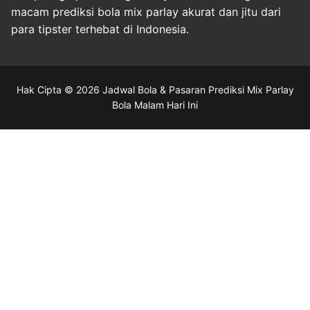
macam prediksi bola mix parlay akurat dan jitu dari
para tipster terhebat di Indonesia.
Hak Cipta © 2026 Jadwal Bola & Pasaran Prediksi Mix Parlay
Bola Malam Hari Ini