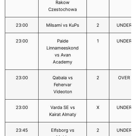
Rakow
Czestochowa
23:00
Milsami vs KuPs
2
UNDER
23:00
Paide
1
UNDER
Linnameeskond
vs Avan
Academy
23:00
Qabala vs
2
OVER
Fehervar
Videoton
23:00
Varda SE vs
X
UNDER
Kairat Almaty
23:45
Elfsborg vs
2
UNDER