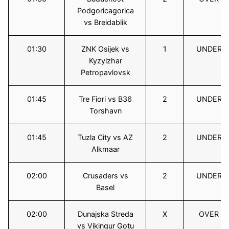
Podgoricagorica
vs Breidablik
01:30
ZNK Osijek vs
1
UNDER
Kyzylzhar
Petropavlovsk
01:45
Tre Fiori vs B36
2
UNDER
Torshavn
01:45
Tuzla City vs AZ
2
UNDER
Alkmaar
02:00
Crusaders vs
2
UNDER
Basel
02:00
Dunajska Streda
X
OVER
vs Vikingur Gotu