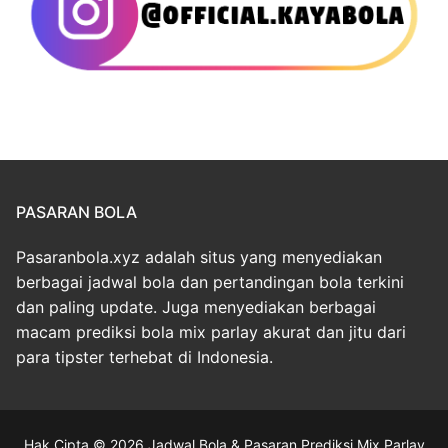
PASARAN BOLA
Pasaranbola.xyz adalah situs yang menyediakan
berbagai jadwal bola dan pertandingan bola terkini
dan paling update. Juga menyediakan berbagai
macam prediksi bola mix parlay akurat dan jitu dari
para tipster terhebat di Indonesia.
Hak Cipta © 2026 Jadwal Bola & Pasaran Prediksi Mix Parlay