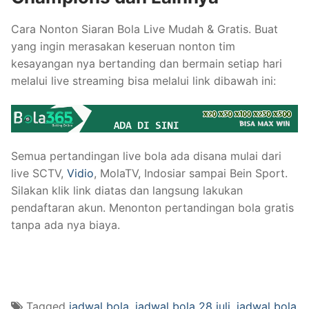
Cara Nonton Siaran Bola Live Mudah & Gratis. Buat
yang ingin merasakan keseruan nonton tim
kesayangan nya bertanding dan bermain setiap hari
melalui live streaming bisa melalui link dibawah ini:
Semua pertandingan live bola ada disana mulai dari
live SCTV,
Vidio
, MolaTV, Indosiar sampai Bein Sport.
Silakan klik link diatas dan langsung lakukan
pendaftaran akun. Menonton pertandingan bola gratis
tanpa ada nya biaya.
Tagged
jadwal bola
,
jadwal bola 28 juli
,
jadwal bola