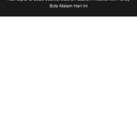
Bola Malam Hari Ini