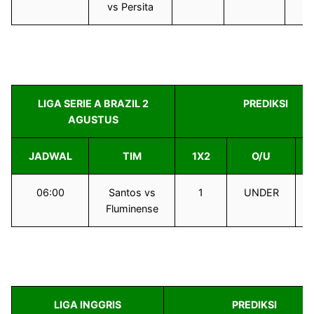
vs Persita
LIGA SERIE A BRAZIL 2
PREDIKSI
AGUSTUS
JADWAL
TIM
1X2
O/U
06:00
Santos vs
1
UNDER
Fluminense
LIGA INGGRIS
PREDIKSI