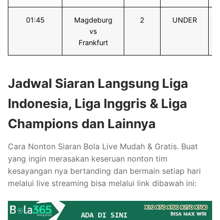
01:45
Magdeburg
2
UNDER
vs
Frankfurt
Jadwal Siaran Langsung Liga
Indonesia, Liga Inggris & Liga
Champions dan Lainnya
Cara Nonton Siaran Bola Live Mudah & Gratis. Buat
yang ingin merasakan keseruan nonton tim
kesayangan nya bertanding dan bermain setiap hari
melalui live streaming bisa melalui link dibawah ini: