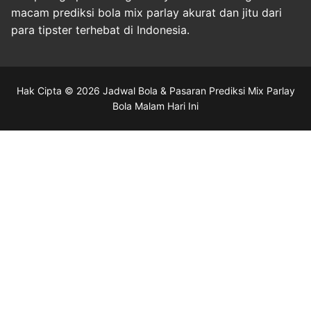
macam prediksi bola mix parlay akurat dan jitu dari
para tipster terhebat di Indonesia.
Hak Cipta © 2026 Jadwal Bola & Pasaran Prediksi Mix Parlay
Bola Malam Hari Ini