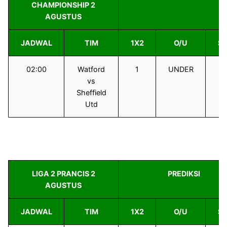
CHAMPIONSHIP 2
AGUSTUS
JADWAL
TIM
1X2
O/U
S
02:00
Watford
1
UNDER
2 
vs
Sheffield
Utd
LIGA 2 PRANCIS 2
PREDIKSI
AGUSTUS
JADWAL
TIM
1X2
O/U
S