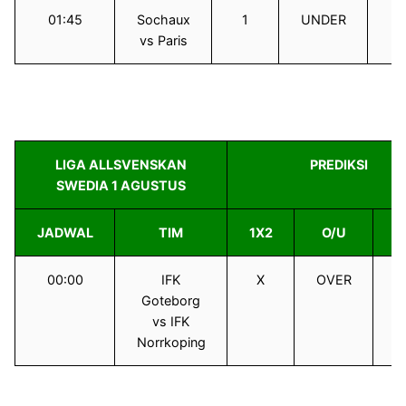
01:45
Sochaux
1
UNDER
1 
vs Paris
LIGA ALLSVENSKAN
PREDIKSI
SWEDIA 1 AGUSTUS
JADWAL
TIM
1X2
O/U
S
00:00
IFK
X
OVER
2
Goteborg
vs IFK
Norrkoping