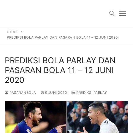
Lompat
ke
konten
HOME
PREDIKSI BOLA PARLAY DAN PASARAN BOLA 11 – 12 JUNI 2020
Cari:
PREDIKSI BOLA PARLAY DAN
PASARAN BOLA 11 – 12 JUNI
2020
PASARANBOLA
9 JUNI 2020
PREDIKSI PARLAY