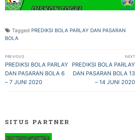
Tagged
PREDIKSI BOLA PARLAY DAN PASARAN
BOLA
Navigasi
PREVIOUS
NEXT
pos
Previous
Next
PREDIKSI BOLA PARLAY
PREDIKSI BOLA PARLAY
post:
post:
DAN PASARAN BOLA 6
DAN PASARAN BOLA 13
– 7 JUNI 2020
– 14 JUNI 2020
SITUS PARTNER