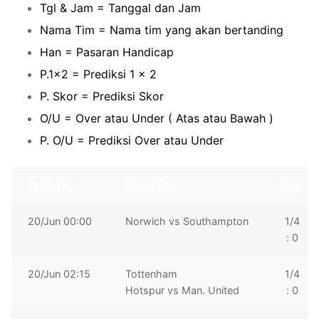
Tgl & Jam = Tanggal dan Jam
Nama Tim = Nama tim yang akan bertanding
Han = Pasaran Handicap
P.1×2 = Prediksi 1 x 2
P. Skor = Prediksi Skor
O/U = Over atau Under ( Atas atau Bawah )
P. O/U = Prediksi Over atau Under
Tgl & Jam
Nama Tim
Han
20/Jun 00:00
Norwich
vs
Southampton
1/4
: 0
20/Jun 02:15
Tottenham
1/4
Hotspur
vs
Man. United
: 0