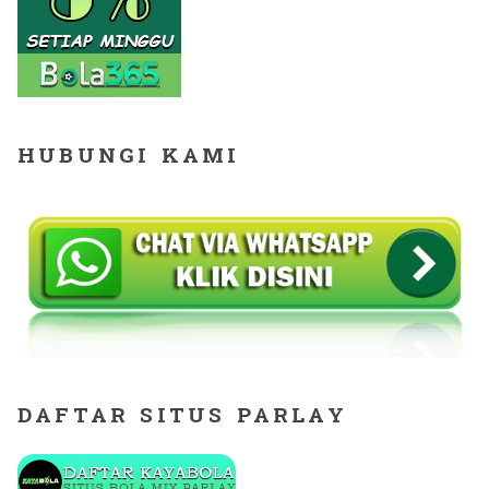
HUBUNGI KAMI
DAFTAR SITUS PARLAY