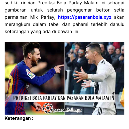
sedikit rincian Prediksi Bola Parlay Malam Ini sebagai
gambaran untuk seluruh penggemar bettor setia
permainan Mix Parlay,
https://pasaranbola.xyz
akan
merangkum dalam tabel dan pahami terlebih dahulu
keterangan yang ada di bawah ini.
Keterangan :