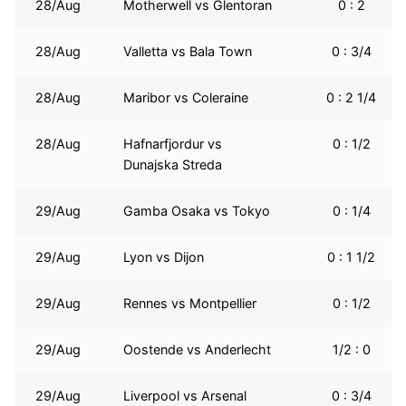
28/Aug
Motherwell
vs
Glentoran
0 : 2
28/Aug
Valletta
vs
Bala Town
0 : 3/4
28/Aug
Maribor
vs
Coleraine
0 : 2 1/4
28/Aug
Hafnarfjordur
vs
0 : 1/2
Dunajska Streda
29/Aug
Gamba Osaka
vs
Tokyo
0 : 1/4
29/Aug
Lyon
vs
Dijon
0 : 1 1/2
29/Aug
Rennes
vs
Montpellier
0 : 1/2
29/Aug
Oostende
vs
Anderlecht
1/2 : 0
29/Aug
Liverpool
vs
Arsenal
0 : 3/4