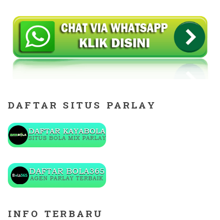
DAFTAR SITUS PARLAY
INFO TERBARU