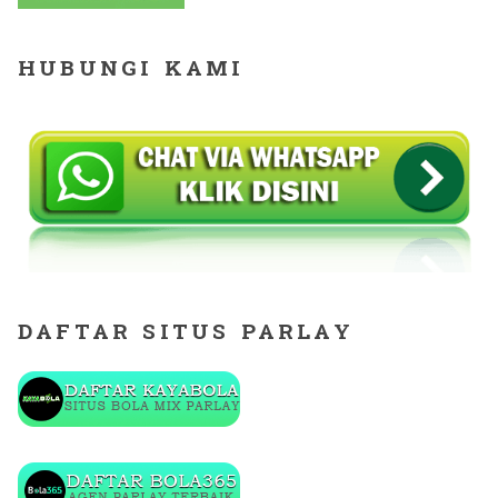
HUBUNGI KAMI
DAFTAR SITUS PARLAY