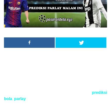
Prediksi Skor Parlay Jitu dan
Pasaran Bola 24 Januari 2020
Prediksi Parlay Malam Ini
– Situs
pasaranbola.xyz
telah
merangkum beberapa prediksi skor parlay jitu dari
berbagai pasaran bola, agar bisa berguna untuk
membantu para player yang sedang mencari
prediksi
bola parlay
. Pada artikel berikut, bagaimana pun kami
akan memberikan sedikit rincian Prediksi Bola Parlay