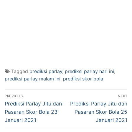
pasaran bola ini juga melalui statistik dan analisa yang
kami peroleh dari berbagai sumber. Selain dari jadwal
prediksi bola parlay dan pasaran bola malam ini, Anda
juga bisa melihat hasil skor laga atau pertandingan yang
ter update dan terbaru di menu
Livescore
kami. Jadi,
jangan ragu mengajak teman atau siapa saja ikut
bergabung sekarang.
Tagged
prediksi parlay
,
prediksi parlay hari ini
,
prediksi parlay malam ini
,
prediksi skor bola
Navigasi
PREVIOUS
NEXT
pos
Previous
Next
Prediksi Parlay Jitu dan
Prediksi Parlay Jitu dan
post:
post:
Pasaran Skor Bola 23
Pasaran Skor Bola 25
Januari 2021
Januari 2021