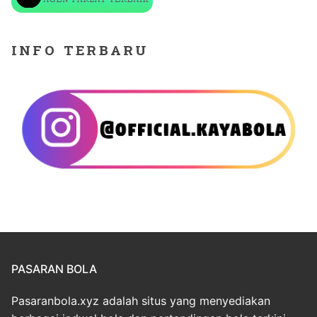
INFO TERBARU
PASARAN BOLA
Pasaranbola.xyz adalah situs yang menyediakan