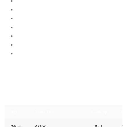
Tgl & Jam = Tanggal dan Jam
Nama Tim = Nama tim yang akan bertanding
Handicap = Pasaran Handicap
P.1×2 = Prediksi 1 x 2
P. Skor = Prediksi Skor
O/U = Over atau Under ( Atas atau Bawah )
P. O/U = Prediksi Over atau Under
Tabel Parlay dan Prediksi Handicap Over
Under Malam Ini
Tgl
Nama Tim
Handicap
P.S
24/Jan
0 : 1
2 –
Aston