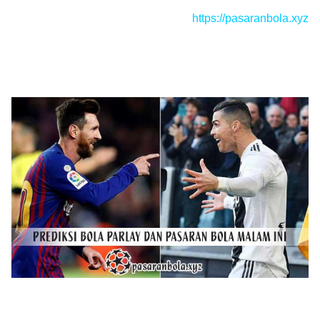
Malam Ini sebagai gambaran untuk seluruh penggemar
bettor setia permainan Mix Parlay.
https://pasaranbola.xyz
akan merangkum dalam tabel dan pahami terlebih dahulu
keterangan yang ada di bawah ini, maka kalian lebih
mudah memahami tabel yang ada ini.
Keterangan :