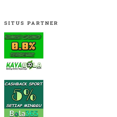
SITUS PARTNER