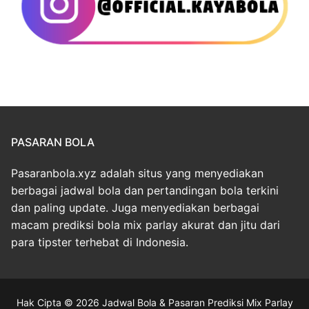
PASARAN BOLA
Pasaranbola.xyz adalah situs yang menyediakan
berbagai jadwal bola dan pertandingan bola terkini
dan paling update. Juga menyediakan berbagai
macam prediksi bola mix parlay akurat dan jitu dari
para tipster terhebat di Indonesia.
Hak Cipta © 2026 Jadwal Bola & Pasaran Prediksi Mix Parlay