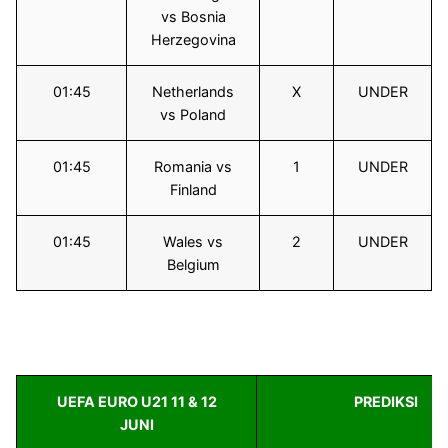
vs Bosnia
Herzegovina
01:45
Netherlands
X
UNDER
vs Poland
01:45
Romania vs
1
UNDER
Finland
01:45
Wales vs
2
UNDER
Belgium
UEFA EURO U21 11 & 12
PREDIKSI
JUNI