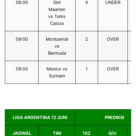
06:00
Sint
X
UNDER
Maarten
vs Turks
Caicos
09:00
Montserrat
2
OVER
vs
Bermuda
09:00
Mexico vs
1
OVER
Surinam
LIGA ARGENTINA 12 JUNI
PREDIKSI
JADWAL
TIM
1X2
O/U