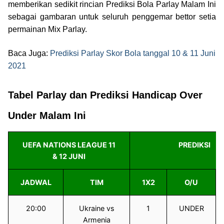
memberikan sedikit rincian Prediksi Bola Parlay Malam Ini
sebagai gambaran untuk seluruh penggemar bettor setia
permainan Mix Parlay.
Baca Juga:
Prediksi Parlay Skor Bola tanggal 10 & 11 Juni
2021
Tabel Parlay dan Prediksi Handicap Over
Under Malam Ini
UEFA NATIONS LEAGUE 11
PREDIKSI
& 12 JUNI
JADWAL
TIM
1X2
O/U
20:00
Ukraine vs
1
UNDER
Armenia