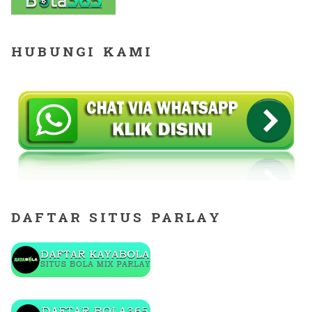
HUBUNGI KAMI
DAFTAR SITUS PARLAY