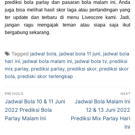
prediksi bola parlay dan pasaran bola malam ini, Anda
juga bisa melihat hasil skor laga atau pertandingan yang
ter update dan terbaru di menu
Livescore
kami. Jadi,
jangan ragu mengajak teman atau siapa saja ikut
bergabung sekarang.
Tagged
jadwal bola
,
jadwal bola 11 juni
,
jadwal bola
hari ini
,
jadwal bola malam ini
,
jadwal bola tv
,
prediksi
mix parlay
,
prediksi parlay
,
prediksi skor
,
prediksi skor
bola
,
prediski skor terlengkap
Navigasi
PREVIOUS
NEXT
pos
Previous
Next
Jadwal Bola 10 & 11 Juni
Jadwal Bola Malam Ini
post:
post:
2022 Prediksi Bola
12 & 13 Juni 2022
Parlay Malam Ini
Prediksi Mix Parlay Hari
Ini