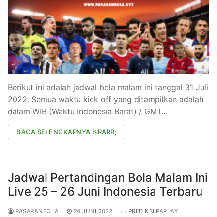
Berikut ini adalah jadwal bola malam ini tanggal 31 Juli
2022. Semua waktu kick off yang ditampilkan adalah
dalam WIB (Waktu Indonesia Barat) / GMT…
BACA SELENGKAPNYA %RARR;
Jadwal Pertandingan Bola Malam Ini
Live 25 – 26 Juni Indonesia Terbaru
PASARANBOLA
24 JUNI 2022
PREDIKSI PARLAY