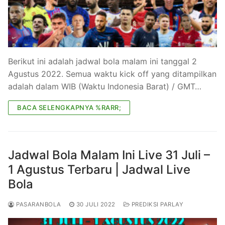
Berikut ini adalah jadwal bola malam ini tanggal 2
Agustus 2022. Semua waktu kick off yang ditampilkan
adalah dalam WIB (Waktu Indonesia Barat) / GMT…
BACA SELENGKAPNYA %RARR;
Jadwal Bola Malam Ini Live 31 Juli –
1 Agustus Terbaru | Jadwal Live
Bola
PASARANBOLA
30 JULI 2022
PREDIKSI PARLAY