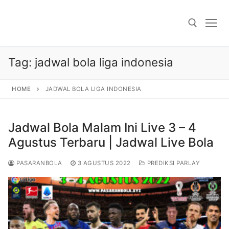
Lompat
ke
konten
Tag:
jadwal bola liga indonesia
Cari:
HOME
JADWAL BOLA LIGA INDONESIA
Jadwal Bola Malam Ini Live 3 – 4
Agustus Terbaru | Jadwal Live Bola
PASARANBOLA
3 AGUSTUS 2022
PREDIKSI PARLAY