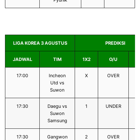
LIGA KOREA 3 AGUSTUS
PREDIKSI
JADWAL
TIM
1X2
O/U
S
17:00
Incheon
X
OVER
2
Utd vs
Suwon
17:30
Daegu vs
1
UNDER
2
Suwon
Samsung
17:30
Gangwon
2
OVER
1