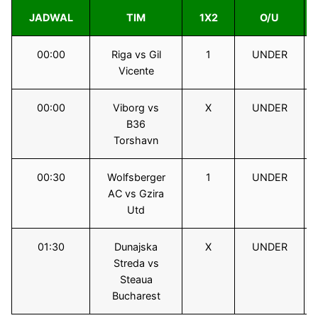
JADWAL
TIM
1X2
O/U
00:00
Riga vs Gil
1
UNDER
Vicente
00:00
Viborg vs
X
UNDER
B36
Torshavn
00:30
Wolfsberger
1
UNDER
AC vs Gzira
Utd
01:30
Dunajska
X
UNDER
Streda vs
Steaua
Bucharest