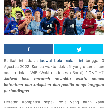
Berikut ini adalah
jadwal bola malam ini
tanggal 3
Agustus 2022. Semua waktu kick off yang ditampilkan
adalah dalam WIB (Waktu Indonesia Barat) / GMT +7.
Jadwal bisa berubah sewaktu waktu sesuai
ketentuan dan kebijakan dari panitia penyelenggara
pertandingan
.
Deretan kompetisi sepak bola yang akan kami