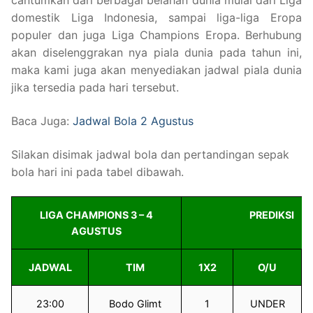
cantumkan dari berbagai belahan dunia mulai dari Liga
domestik Liga Indonesia, sampai liga-liga Eropa
populer dan juga Liga Champions Eropa. Berhubung
akan diselenggrakan nya piala dunia pada tahun ini,
maka kami juga akan menyediakan jadwal piala dunia
jika tersedia pada hari tersebut.
Baca Juga:
Jadwal Bola 2 Agustus
Silakan disimak jadwal bola dan pertandingan sepak
bola hari ini pada tabel dibawah.
LIGA CHAMPIONS 3 – 4
PREDIKSI
AGUSTUS
JADWAL
TIM
1X2
O/U
23:00
Bodo Glimt
1
UNDER