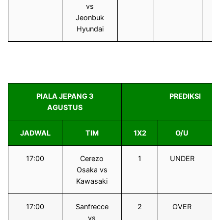
vs
Jeonbuk
Hyundai
PIALA JEPANG 3
PREDIKSI
AGUSTUS
JADWAL
TIM
1X2
O/U
17:00
Cerezo
1
UNDER
Osaka vs
Kawasaki
17:00
Sanfrecce
2
OVER
vs