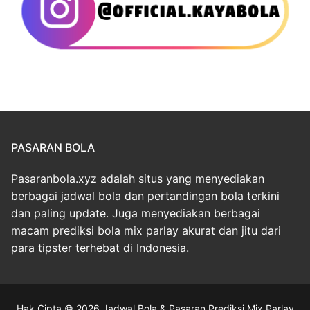
PASARAN BOLA
Pasaranbola.xyz adalah situs yang menyediakan
berbagai jadwal bola dan pertandingan bola terkini
dan paling update. Juga menyediakan berbagai
macam prediksi bola mix parlay akurat dan jitu dari
para tipster terhebat di Indonesia.
Hak Cipta © 2026 Jadwal Bola & Pasaran Prediksi Mix Parlay