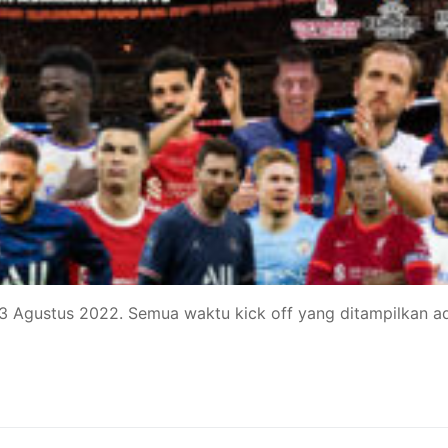
l 3 Agustus 2022. Semua waktu kick off yang ditampilkan a