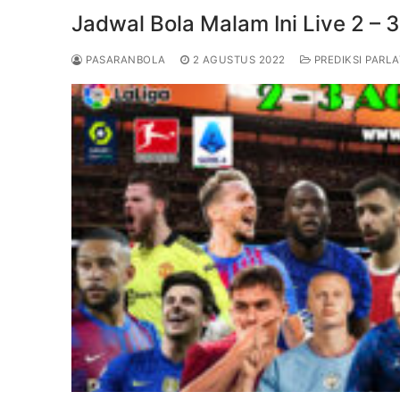
Jadwal Bola Malam Ini Live 2 – 
PASARANBOLA
2 AGUSTUS 2022
PREDIKSI PARLA