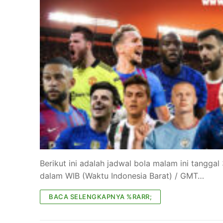
Berikut ini adalah jadwal bola malam ini tangga
dalam WIB (Waktu Indonesia Barat) / GMT…
BACA SELENGKAPNYA %RARR;