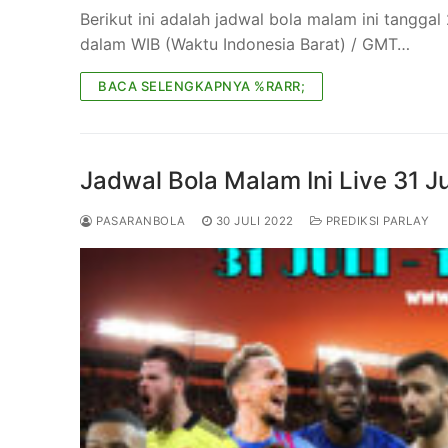
Berikut ini adalah jadwal bola malam ini tangga
dalam WIB (Waktu Indonesia Barat) / GMT…
BACA SELENGKAPNYA %RARR;
Jadwal Bola Malam Ini Live 31 Ju
PASARANBOLA
30 JULI 2022
PREDIKSI PARLAY