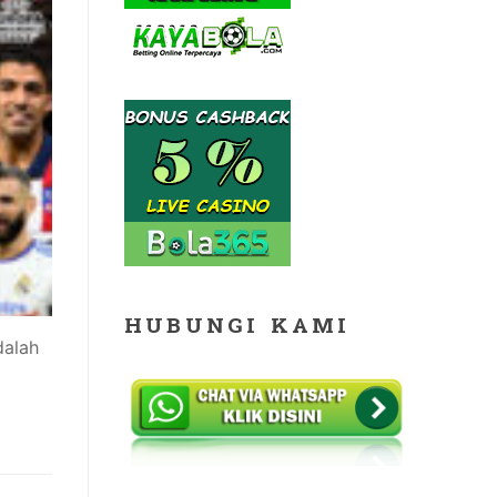
HUBUNGI KAMI
dalah