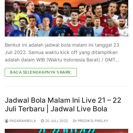
Berikut ini adalah jadwal bola malam ini tanggal 23
Juli 2022. Semua waktu kick off yang ditampilkan
adalah dalam WIB (Waktu Indonesia Barat) / GMT…
BACA SELENGKAPNYA %RARR;
Jadwal Bola Malam Ini Live 21 – 22
Juli Terbaru | Jadwal Live Bola
PASARANBOLA
20 JULI 2022
PREDIKSI PARLAY