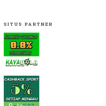
SITUS PARTNER