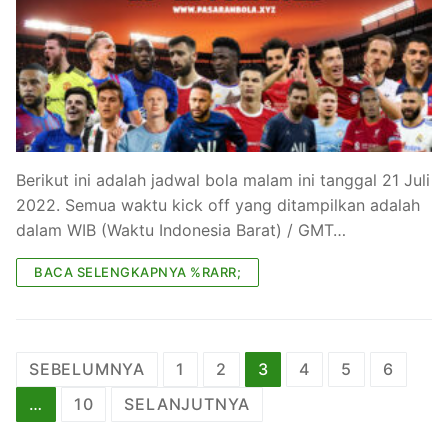
Berikut ini adalah jadwal bola malam ini tanggal 21 Juli
2022. Semua waktu kick off yang ditampilkan adalah
dalam WIB (Waktu Indonesia Barat) / GMT…
BACA SELENGKAPNYA %RARR;
Navigasi
SEBELUMNYA
1
2
3
4
5
6
pos
…
10
SELANJUTNYA