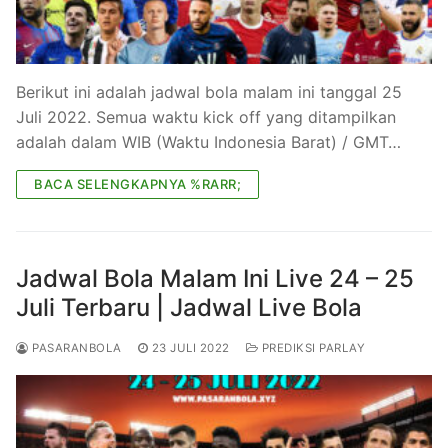
Berikut ini adalah jadwal bola malam ini tanggal 25
Juli 2022. Semua waktu kick off yang ditampilkan
adalah dalam WIB (Waktu Indonesia Barat) / GMT…
BACA SELENGKAPNYA %RARR;
Jadwal Bola Malam Ini Live 24 – 25
Juli Terbaru | Jadwal Live Bola
PASARANBOLA
23 JULI 2022
PREDIKSI PARLAY