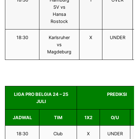
SV vs
Hansa
Rostock
18:30
Karlsruher
X
UNDER
vs
Magdeburg
LIGA PRO BELGIA 24 – 25
PREDIKSI
JULI
JADWAL
TIM
1X2
O/U
18:30
Club
X
UNDER