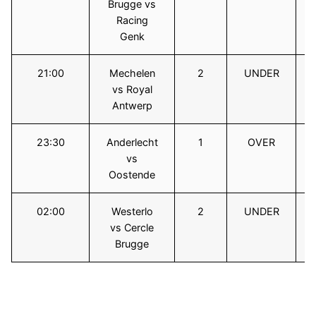
Brugge vs
Racing
Genk
21:00
Mechelen
2
UNDER
vs Royal
Antwerp
23:30
Anderlecht
1
OVER
vs
Oostende
02:00
Westerlo
2
UNDER
vs Cercle
Brugge