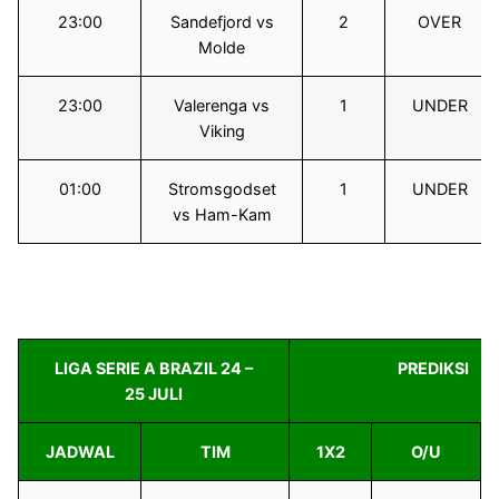
23:00
Sandefjord vs
2
OVER
Molde
23:00
Valerenga vs
1
UNDER
Viking
01:00
Stromsgodset
1
UNDER
vs Ham-Kam
LIGA SERIE A BRAZIL 24 –
PREDIKSI
25 JULI
JADWAL
TIM
1X2
O/U