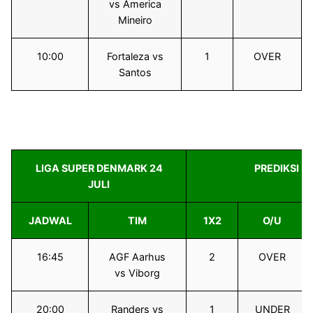
vs America
Mineiro
10:00
Fortaleza vs
1
OVER
Santos
LIGA SUPER DENMARK 24
PREDIKSI
JULI
JADWAL
TIM
1X2
O/U
16:45
AGF Aarhus
2
OVER
vs Viborg
20:00
Randers vs
1
UNDER