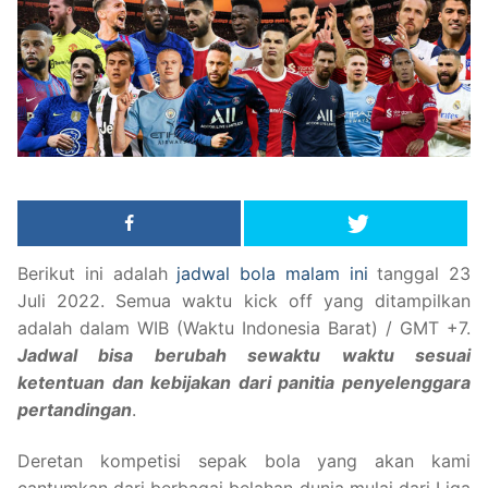
Berikut ini adalah
jadwal bola malam ini
tanggal 23
Juli 2022. Semua waktu kick off yang ditampilkan
adalah dalam WIB (Waktu Indonesia Barat) / GMT +7.
Jadwal bisa berubah sewaktu waktu sesuai
ketentuan dan kebijakan dari panitia penyelenggara
pertandingan
.
Deretan kompetisi sepak bola yang akan kami