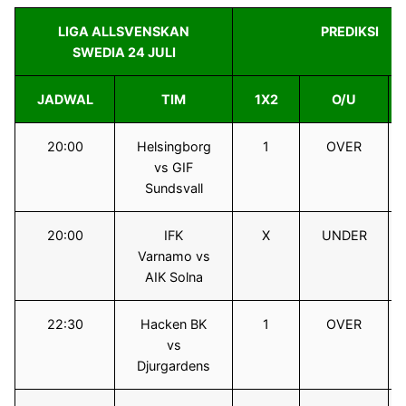
LIGA ALLSVENSKAN
PREDIKSI
SWEDIA 24 JULI
JADWAL
TIM
1X2
O/U
20:00
Helsingborg
1
OVER
vs GIF
Sundsvall
20:00
IFK
X
UNDER
Varnamo vs
AIK Solna
22:30
Hacken BK
1
OVER
vs
Djurgardens