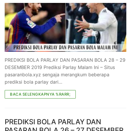
PREDIKSI BOLA PARLAY DAN PASARAN BOLA 28 – 29
DESEMBER 2019 Prediksi Parlay Malam Ini – Situs
pasaranbola.xyz sengaja merangkum beberapa
prediksi bola parlay dari…
BACA SELENGKAPNYA %RARR;
PREDIKSI BOLA PARLAY DAN
PASARAN BOLA 26 – 27 DESEMBER