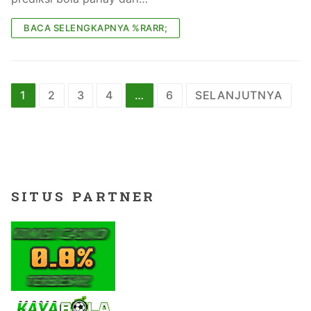
BACA SELENGKAPNYA %RARR;
Navigasi
1
2
3
4
…
6
SELANJUTNYA
pos
SITUS PARTNER