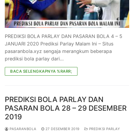
PREDIKSI BOLA PARLAY DAN PASARAN BOLA 4 – 5
JANUARI 2020 Prediksi Parlay Malam Ini – Situs
pasaranbola.xyz sengaja merangkum beberapa
prediksi bola parlay dari…
BACA SELENGKAPNYA %RARR;
PREDIKSI BOLA PARLAY DAN
PASARAN BOLA 28 – 29 DESEMBER
2019
PASARANBOLA
27 DESEMBER 2019
PREDIKSI PARLAY