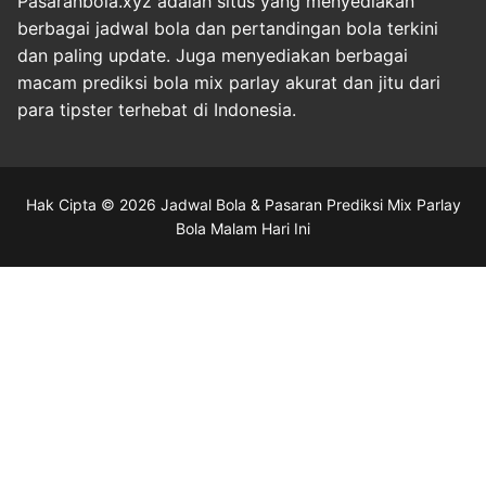
Pasaranbola.xyz adalah situs yang menyediakan
berbagai jadwal bola dan pertandingan bola terkini
dan paling update. Juga menyediakan berbagai
macam prediksi bola mix parlay akurat dan jitu dari
para tipster terhebat di Indonesia.
Hak Cipta © 2026 Jadwal Bola & Pasaran Prediksi Mix Parlay
Bola Malam Hari Ini