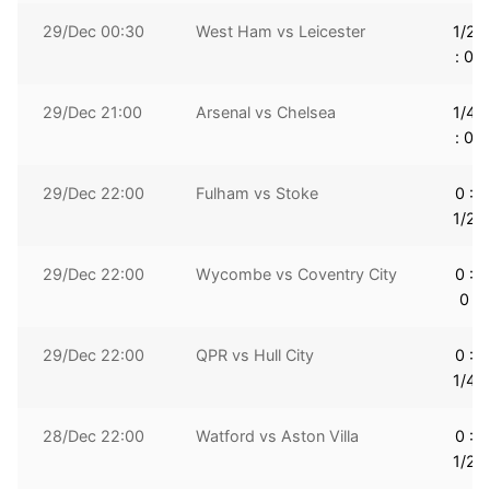
29/Dec 00:30
West Ham
vs
Leicester
1/2
: 0
29/Dec 21:00
Arsenal
vs
Chelsea
1/4
: 0
29/Dec 22:00
Fulham
vs
Stoke
0 :
1/2
29/Dec 22:00
Wycombe
vs
Coventry City
0 :
0
29/Dec 22:00
QPR
vs
Hull City
0 :
1/4
28/Dec 22:00
Watford
vs
Aston Villa
0 :
1/2