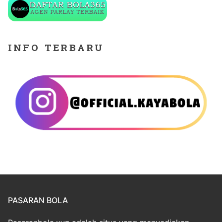
INFO TERBARU
PASARAN BOLA