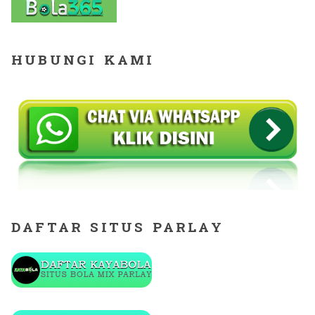
HUBUNGI KAMI
DAFTAR SITUS PARLAY