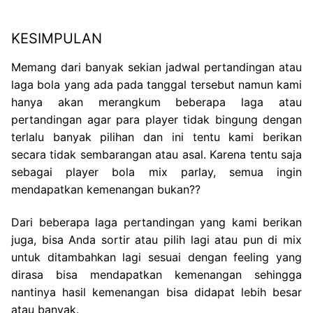
KESIMPULAN
Memang dari banyak sekian jadwal pertandingan atau
laga bola yang ada pada tanggal tersebut namun kami
hanya akan merangkum beberapa laga atau
pertandingan agar para player tidak bingung dengan
terlalu banyak pilihan dan ini tentu kami berikan
secara tidak sembarangan atau asal. Karena tentu saja
sebagai player bola mix parlay, semua ingin
mendapatkan kemenangan bukan??
Dari beberapa laga pertandingan yang kami berikan
juga, bisa Anda sortir atau pilih lagi atau pun di mix
untuk ditambahkan lagi sesuai dengan feeling yang
dirasa bisa mendapatkan kemenangan sehingga
nantinya hasil kemenangan bisa didapat lebih besar
atau banyak.