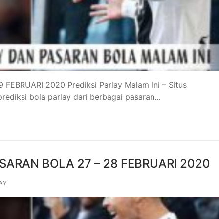
BRUARI 2020 Prediksi Parlay Malam Ini – Situs
ediksi bola parlay dari berbagai pasaran…
SARAN BOLA 27 – 28 FEBRUARI 2020
AY