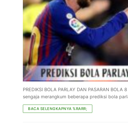
PREDIKSI BOLA PARLAY DAN PASARAN BOLA 8 MAR
sengaja merangkum beberapa prediksi bola parl
BACA SELENGKAPNYA %RARR;