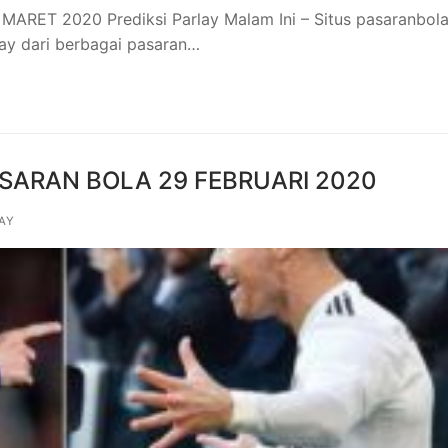
ET 2020 Prediksi Parlay Malam Ini – Situs pasaranbola
ay dari berbagai pasaran…
ASARAN BOLA 29 FEBRUARI 2020
AY