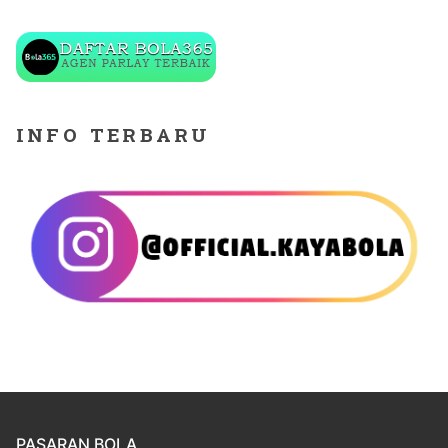
INFO TERBARU
PASARAN BOLA