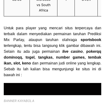
vs South
Africa
Untuk para player yang mencari situs terpercaya dan
terbaik dalam menyediakan permainan taruhan Prediksi
Mix Parlay, ataupun taruhan olahraga
sportsbook
terlengkap, tentu bisa langsung klik gambar dibawah ini.
Selain itu ada juga permainan
live casino
,
pokerqq
dominoqq, togel, tangkas, number games, tembak
ikan, slot, keno
dan permainan judi online yang lengkap.
Sebab itu lah kalian bisa mengunjungi ke situs ini di
bawah ini :
BANNER KAYABOLA