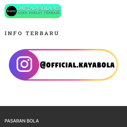
INFO TERBARU
PASARAN BOLA