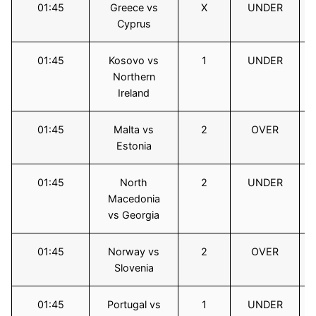
01:45
Greece vs
X
UNDER
Cyprus
01:45
Kosovo vs
1
UNDER
Northern
Ireland
01:45
Malta vs
2
OVER
Estonia
01:45
North
2
UNDER
Macedonia
vs Georgia
01:45
Norway vs
2
OVER
Slovenia
01:45
Portugal vs
1
UNDER