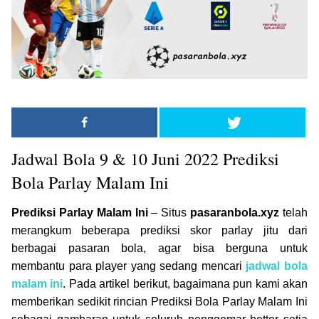
Jadwal Bola 9 & 10 Juni 2022 Prediksi
Bola Parlay Malam Ini
Prediksi Parlay Malam Ini
– Situs
pasaranbola.xyz
telah
merangkum beberapa prediksi skor parlay jitu dari
berbagai pasaran bola, agar bisa berguna untuk
membantu para player yang sedang mencari
jadwal bola
malam ini
. Pada artikel berikut, bagaimana pun kami akan
memberikan sedikit rincian Prediksi Bola Parlay Malam Ini