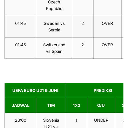
Czech
Republic
01:45
Sweden vs
2
OVER
Serbia
01:45
Switzerland
2
OVER
vs Spain
UEFA EURO U21 9 JUNI
PREDIKSI
JADWAL
TIM
1X2
O/U
SK
23:00
Slovenia
1
UNDER
2 
U21 vs