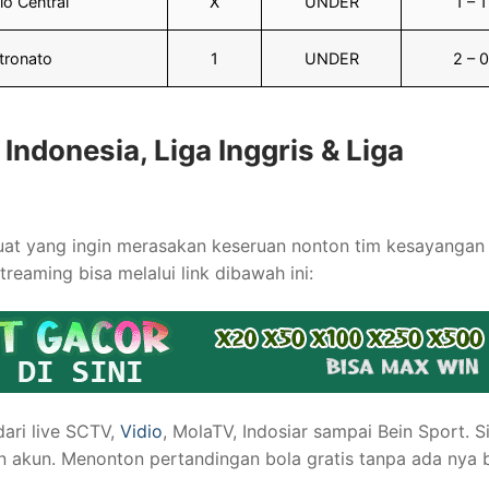
io Central
X
UNDER
1 – 1
tronato
1
UNDER
2 – 0
Indonesia, Liga Inggris & Liga
Buat yang ingin merasakan keseruan nonton tim kesayangan
treaming bisa melalui link dibawah ini:
dari live SCTV,
Vidio
, MolaTV, Indosiar sampai Bein Sport. S
an akun. Menonton pertandingan bola gratis tanpa ada nya 