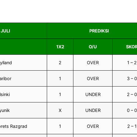
 JULI
PREDIKSI
1X2
O/U
SKO
ylland
2
OVER
1 – 2
aribor
1
OVER
3 – 0
sinki
1
UNDER
2 – 0
yunik
X
UNDER
0 – 0
rets Razgrad
1
OVER
2 – 1