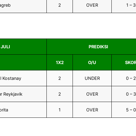
agreb
2
OVER
1 – 3
 JULI
PREDIKSI
1X2
O/U
SKO
l Kostanay
2
UNDER
0 – 2
r Reykjavik
2
OVER
0 – 3
orita
1
OVER
5 – 0