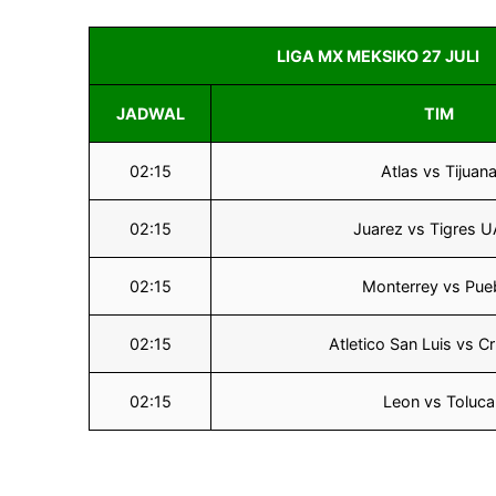
LIGA MX MEKSIKO 27 JULI
JADWAL
TIM
02:15
Atlas vs Tijuan
02:15
Juarez vs Tigres 
02:15
Monterrey vs Pue
02:15
Atletico San Luis vs C
02:15
Leon vs Toluca