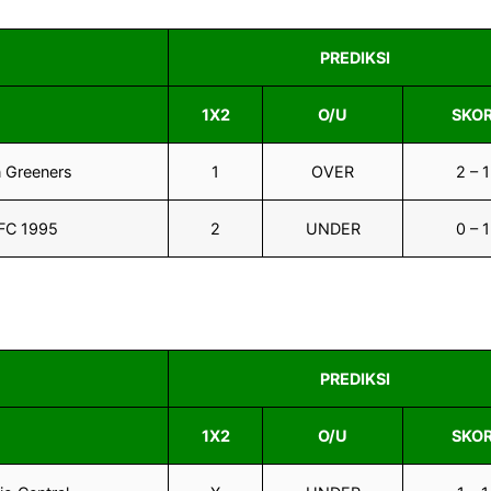
PREDIKSI
1X2
O/U
SKO
 Greeners
1
OVER
2 – 1
FC 1995
2
UNDER
0 – 1
PREDIKSI
1X2
O/U
SKO