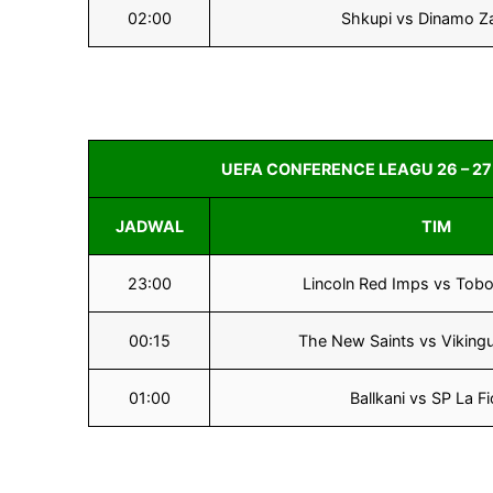
02:00
Shkupi vs Dinamo Z
UEFA CONFERENCE LEAGU 26 – 27
JADWAL
TIM
23:00
Lincoln Red Imps vs Tobo
00:15
The New Saints vs Vikingu
01:00
Ballkani vs SP La Fi