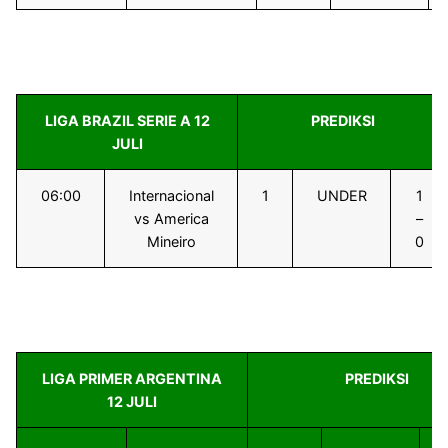
LIGA BRAZIL SERIE A 12
PREDIKSI
JULI
06:00
Internacional
1
UNDER
1
vs America
–
Mineiro
0
LIGA PRIMER ARGENTINA
PREDIKSI
12 JULI