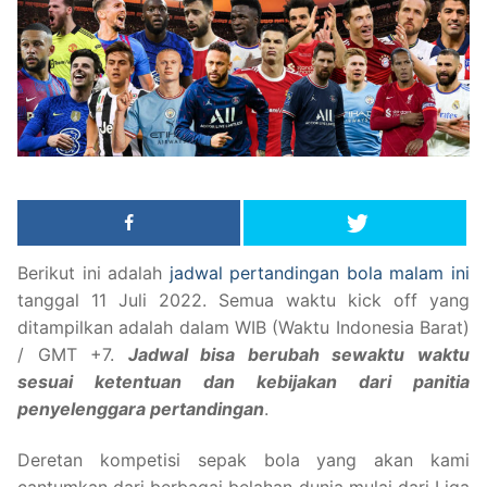
Berikut ini adalah
jadwal pertandingan bola malam ini
tanggal 11 Juli 2022. Semua waktu kick off yang
ditampilkan adalah dalam WIB (Waktu Indonesia Barat)
/ GMT +7.
Jadwal bisa berubah sewaktu waktu
sesuai ketentuan dan kebijakan dari panitia
penyelenggara pertandingan
.
Deretan kompetisi sepak bola yang akan kami