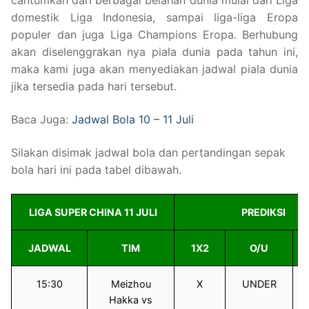
cantumkan dari berbagai belahan dunia mulai dari Liga
domestik Liga Indonesia, sampai liga-liga Eropa
populer dan juga Liga Champions Eropa. Berhubung
akan diselenggrakan nya piala dunia pada tahun ini,
maka kami juga akan menyediakan jadwal piala dunia
jika tersedia pada hari tersebut.
Baca Juga:
Jadwal Bola 10 – 11 Juli
Silakan disimak jadwal bola dan pertandingan sepak
bola hari ini pada tabel dibawah.
LIGA SUPER CHINA 11 JULI
PREDIKSI
JADWAL
TIM
1X2
O/U
15:30
Meizhou
X
UNDER
Hakka vs