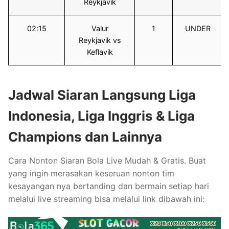
Reykjavik
02:15
Valur
1
UNDER
Reykjavik vs
Keflavik
Jadwal Siaran Langsung Liga
Indonesia, Liga Inggris & Liga
Champions dan Lainnya
Cara Nonton Siaran Bola Live Mudah & Gratis. Buat
yang ingin merasakan keseruan nonton tim
kesayangan nya bertanding dan bermain setiap hari
melalui live streaming bisa melalui link dibawah ini: