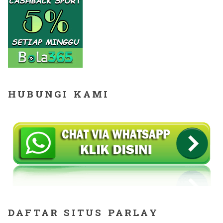
HUBUNGI KAMI
DAFTAR SITUS PARLAY