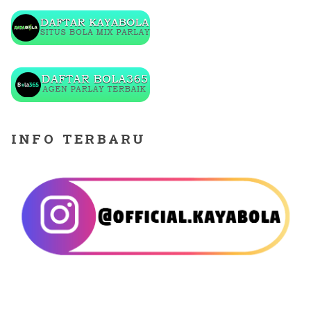
INFO TERBARU