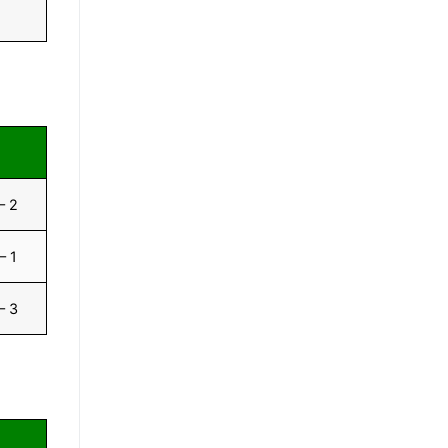
– 2
– 1
– 3