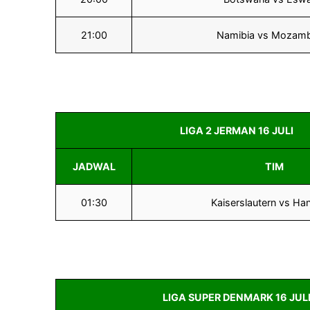
21:00
Namibia vs Mozamb
LIGA 2 JERMAN 16 JULI
JADWAL
TIM
01:30
Kaiserslautern vs Ha
LIGA SUPER DENMARK 16 JUL