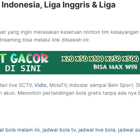
Indonesia, Liga Inggris & Liga
Buat yang ingin merasakan keseruan nonton tim kesayangan
treaming bisa melalui link dibawah ini:
dari live SCTV,
Vidio
, MolaTV, Indosiar sampai Bein Sport. S
an akun. Menonton pertandingan bola gratis tanpa ada nya 
al bola malam ini
,
jadwal bola tv
,
jadwal live bola
,
jadwal si