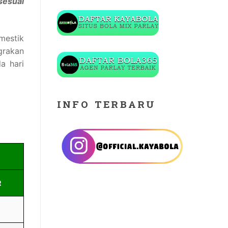
sesuai
mestik
grakan
a hari
INFO TERBARU
R