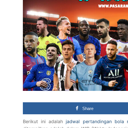
Share
Berikut ini adalah
jadwal pertandingan bola 