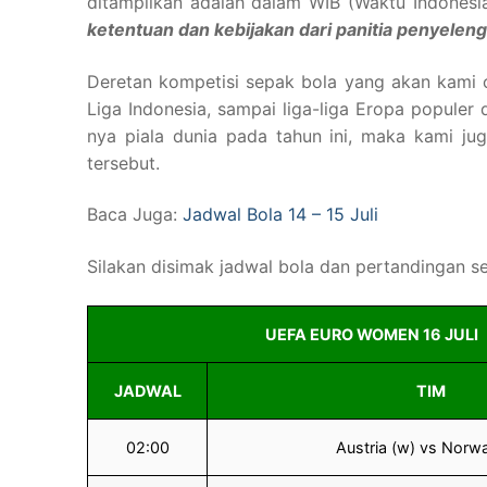
ditampilkan adalah dalam WIB (Waktu Indonesi
ketentuan dan kebijakan dari panitia penyelen
Deretan kompetisi sepak bola yang akan kami c
Liga Indonesia, sampai liga-liga Eropa popule
nya piala dunia pada tahun ini, maka kami jug
tersebut.
Baca Juga:
Jadwal Bola 14 – 15 Juli
Silakan disimak jadwal bola dan pertandingan se
UEFA EURO WOMEN 16 JULI
JADWAL
TIM
02:00
Austria (w) vs Norw