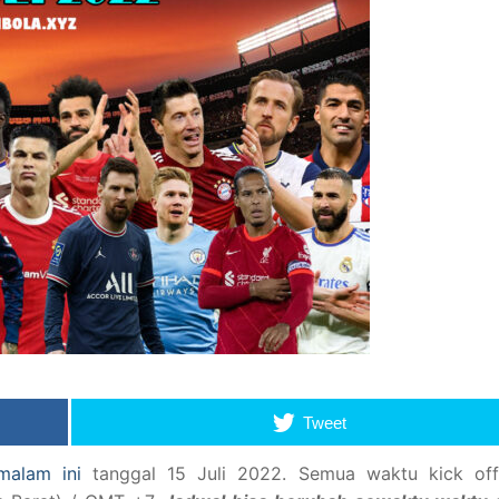
Tweet
malam ini
tanggal 15 Juli 2022. Semua waktu kick of