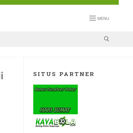
MENU
Cari:
SITUS PARTNER
i