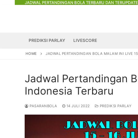
JADWAL PERTANDINGAN BOLA TERBARU DAN TERUPDATE
Lompat
ke
konten
PREDIKSI PARLAY
LIVESCORE
HOME
JADWAL PERTANDINGAN BOLA MALAM INI LIVE 15 
Jadwal Pertandingan Bol
Indonesia Terbaru
PASARANBOLA
14 JULI 2022
PREDIKSI PARLAY