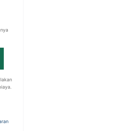
 nya
ilakan
biaya.
aran