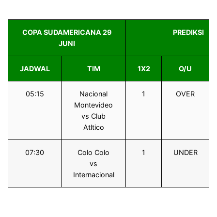
COPA SUDAMERICANA 29
PREDIKSI
JUNI
JADWAL
TIM
1X2
O/U
05:15
Nacional
1
OVER
Montevideo
vs Club
Atltico
07:30
Colo Colo
1
UNDER
vs
Internacional