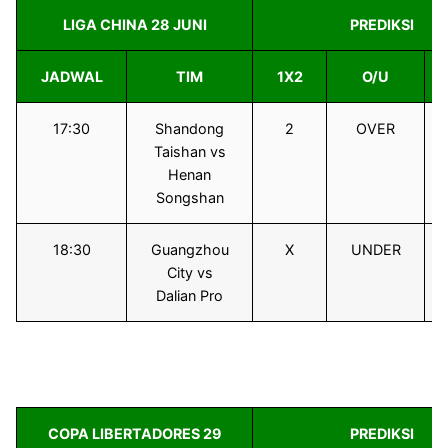
LIGA CHINA 28 JUNI
PREDIKSI
JADWAL
TIM
1X2
O/U
17:30
Shandong
2
OVER
Taishan vs
Henan
Songshan
18:30
Guangzhou
X
UNDER
City vs
Dalian Pro
COPA LIBERTADORES 29
PREDIKSI