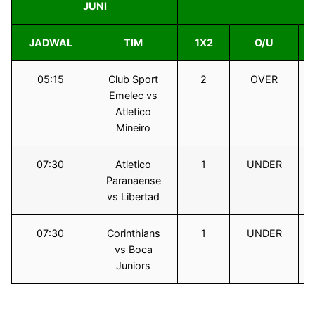
JUNI
JADWAL
TIM
1X2
O/U
05:15
Club Sport
2
OVER
Emelec vs
Atletico
Mineiro
07:30
Atletico
1
UNDER
Paranaense
vs Libertad
07:30
Corinthians
1
UNDER
vs Boca
Juniors