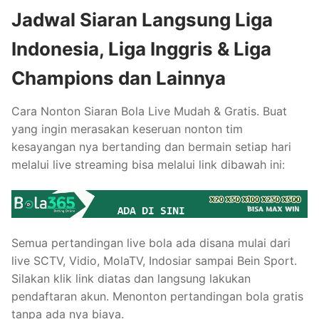
Jadwal Siaran Langsung Liga
Indonesia, Liga Inggris & Liga
Champions dan Lainnya
Cara Nonton Siaran Bola Live Mudah & Gratis. Buat
yang ingin merasakan keseruan nonton tim
kesayangan nya bertanding dan bermain setiap hari
melalui live streaming bisa melalui link dibawah ini:
Semua pertandingan live bola ada disana mulai dari
live SCTV, Vidio, MolaTV, Indosiar sampai Bein Sport.
Silakan klik link diatas dan langsung lakukan
pendaftaran akun. Menonton pertandingan bola gratis
tanpa ada nya biaya.