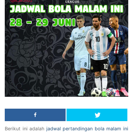
Berikut ini adalah
jadwal pertandingan bola malam ini