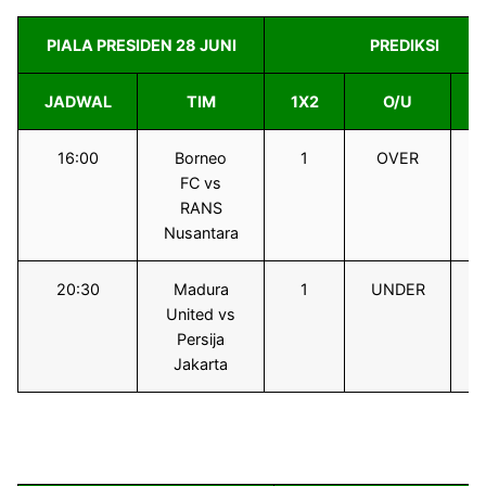
PIALA PRESIDEN 28 JUNI
PREDIKSI
JADWAL
TIM
1X2
O/U
16:00
Borneo
1
OVER
FC vs
RANS
Nusantara
20:30
Madura
1
UNDER
United vs
Persija
Jakarta