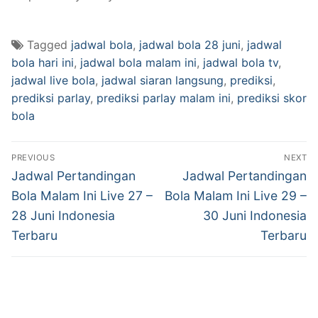
Tagged
jadwal bola
,
jadwal bola 28 juni
,
jadwal
bola hari ini
,
jadwal bola malam ini
,
jadwal bola tv
,
jadwal live bola
,
jadwal siaran langsung
,
prediksi
,
prediksi parlay
,
prediksi parlay malam ini
,
prediksi skor
bola
Navigasi
PREVIOUS
NEXT
pos
Previous
Next
Jadwal Pertandingan
Jadwal Pertandingan
post:
post:
Bola Malam Ini Live 27 –
Bola Malam Ini Live 29 –
28 Juni Indonesia
30 Juni Indonesia
Terbaru
Terbaru