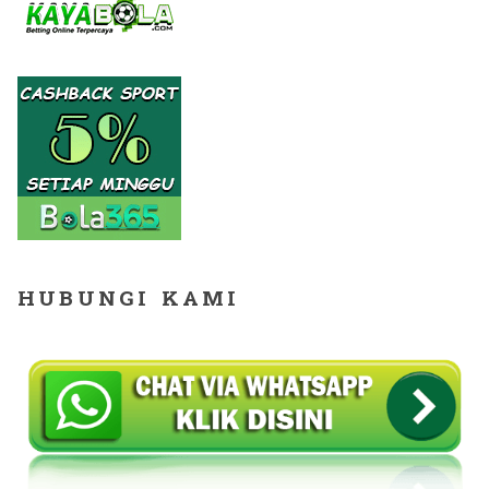
HUBUNGI KAMI