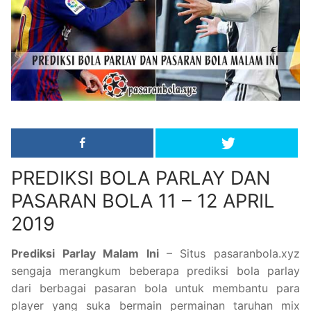
PREDIKSI BOLA PARLAY DAN
PASARAN BOLA 11 – 12 APRIL
2019
Prediksi Parlay Malam Ini
– Situs pasaranbola.xyz
sengaja merangkum beberapa prediksi bola parlay
dari berbagai pasaran bola untuk membantu para
player yang suka bermain permainan taruhan mix