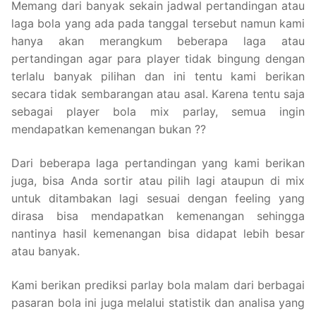
Memang dari banyak sekain jadwal pertandingan atau
laga bola yang ada pada tanggal tersebut namun kami
hanya akan merangkum beberapa laga atau
pertandingan agar para player tidak bingung dengan
terlalu banyak pilihan dan ini tentu kami berikan
secara tidak sembarangan atau asal. Karena tentu saja
sebagai player bola mix parlay, semua ingin
mendapatkan kemenangan bukan ??
Dari beberapa laga pertandingan yang kami berikan
juga, bisa Anda sortir atau pilih lagi ataupun di mix
untuk ditambakan lagi sesuai dengan feeling yang
dirasa bisa mendapatkan kemenangan sehingga
nantinya hasil kemenangan bisa didapat lebih besar
atau banyak.
Kami berikan prediksi parlay bola malam dari berbagai
pasaran bola ini juga melalui statistik dan analisa yang