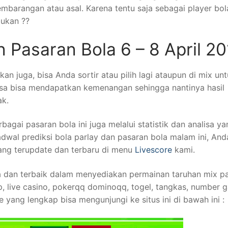
sembarangan atau asal. Karena tentu saja sebagai player bol
ukan ??
n Pasaran Bola 6 – 8 April 2
n juga, bisa Anda sortir atau pilih lagi ataupun di mix un
rasa bisa mendapatkan kemenangan sehingga nantinya hasil
ak.
bagai pasaran bola ini juga melalui statistik dan analisa ya
jadwal prediksi bola parlay dan pasaran bola malam ini, And
yang terupdate dan terbaru di menu
Livescore
kami.
a dan terbaik dalam menyediakan permainan taruhan mix pa
, live casino, pokerqq dominoqq, togel, tangkas, number 
e yang lengkap bisa mengunjungi ke situs ini di bawah ini :