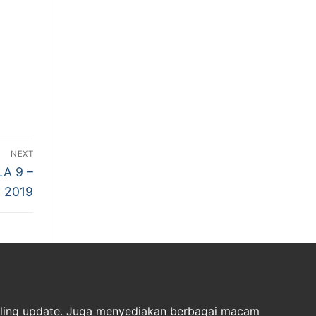
NEXT
A 9 –
L 2019
paling update. Juga menyediakan berbagai macam