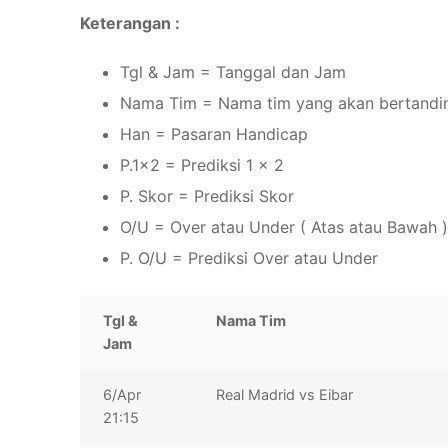
Keterangan :
Tgl & Jam = Tanggal dan Jam
Nama Tim = Nama tim yang akan bertandi
Han = Pasaran Handicap
P.1×2 = Prediksi 1 x 2
P. Skor = Prediksi Skor
O/U = Over atau Under ( Atas atau Bawah )
P. O/U = Prediksi Over atau Under
Tgl &
Nama Tim
Jam
6/Apr
Real Madrid
vs
Eibar
21:15