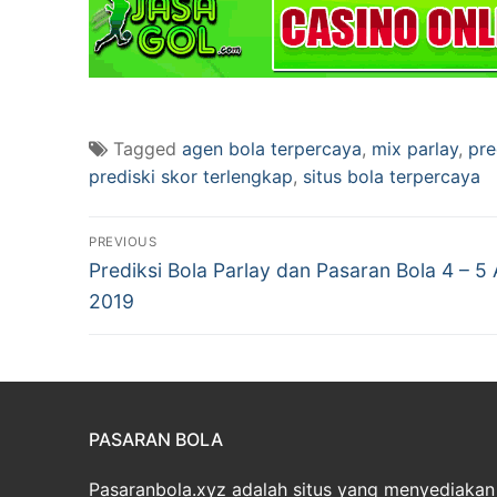
Tagged
agen bola terpercaya
,
mix parlay
,
pre
prediski skor terlengkap
,
situs bola terpercaya
Navigasi
PREVIOUS
Previous
Prediksi Bola Parlay dan Pasaran Bola 4 – 5 
pos
post:
2019
PASARAN BOLA
Pasaranbola.xyz adalah situs yang menyediakan