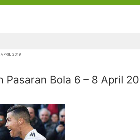
APRIL 2019
n Pasaran Bola 6 – 8 April 2