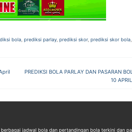
diksi bola
,
prediksi parlay
,
prediksi skor
,
prediksi skor bola
,
Next
April
PREDIKSI BOLA PARLAY DAN PASARAN BOL
post:
10 APRI
 berbagai jadwal bola dan pertandingan bola terkini dan 