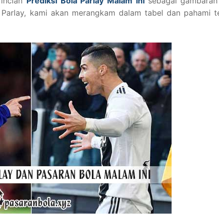
rincian
Prediksi Bola Parlay Malam Ini
sebagai gambaran
 Parlay, kami akan merangkam dalam tabel dan pahami te