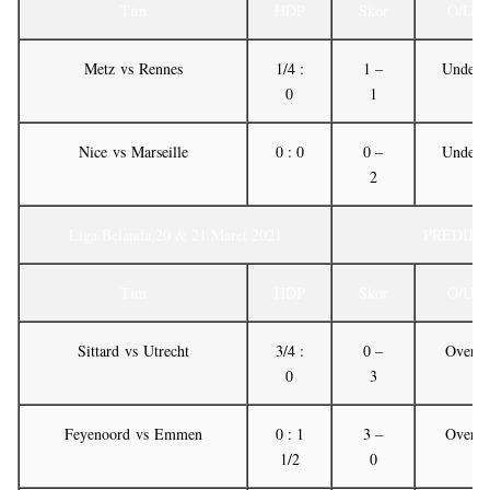
Tim
HDP
Skor
O/U
Metz
vs
Rennes
1/4 :
1 –
Under
0
1
Nice
vs
Marseille
0 : 0
0 –
Under
2
Liga Belanda 20 & 21 Maret 2021
PREDIKS
Tim
HDP
Skor
O/U
Sittard
vs
Utrecht
3/4 :
0 –
Over
0
3
Feyenoord
vs
Emmen
0 : 1
3 –
Over
1/2
0