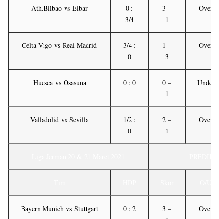
Ath.Bilbao
vs
Eibar
0 :
3 –
Over
3/4
1
Celta Vigo
vs
Real Madrid
3/4 :
1 –
Over
0
3
Huesca
vs
Osasuna
0 : 0
0 –
Under
1
Valladolid
vs
Sevilla
1/2 :
2 –
Over
0
1
Liga Jerman 20 & 21 Maret 2021
PREDIKS
Tim
HDP
Skor
O/U
Bayern Munich
vs
Stuttgart
0 : 2
3 –
Over