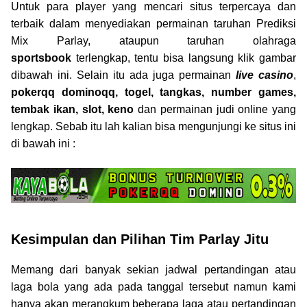
Untuk para player yang mencari situs terpercaya dan
terbaik dalam menyediakan permainan taruhan Prediksi
Mix Parlay, ataupun taruhan olahraga
sportsbook
terlengkap, tentu bisa langsung klik gambar
dibawah ini. Selain itu ada juga permainan
live casino
,
pokerqq dominoqq, togel, tangkas, number games,
tembak ikan, slot, keno
dan permainan judi online yang
lengkap. Sebab itu lah kalian bisa mengunjungi ke situs ini
di bawah ini :
Kesimpulan dan Pilihan Tim Parlay Jitu
Memang dari banyak sekian jadwal pertandingan atau
laga bola yang ada pada tanggal tersebut namun kami
hanya akan merangkum beberapa laga atau pertandingan