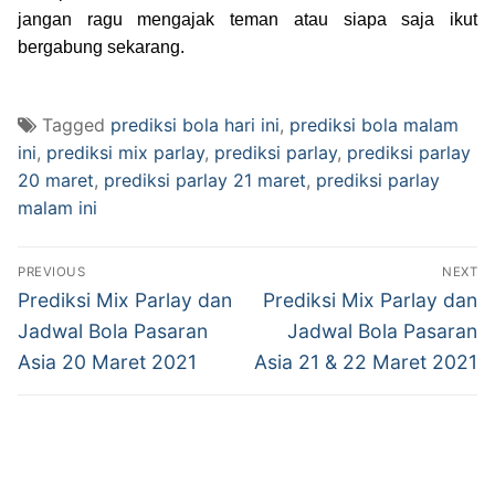
jangan ragu mengajak teman atau siapa saja ikut
bergabung sekarang.
Tagged
prediksi bola hari ini
,
prediksi bola malam
ini
,
prediksi mix parlay
,
prediksi parlay
,
prediksi parlay
20 maret
,
prediksi parlay 21 maret
,
prediksi parlay
malam ini
Navigasi
PREVIOUS
NEXT
pos
Previous
Next
Prediksi Mix Parlay dan
Prediksi Mix Parlay dan
post:
post:
Jadwal Bola Pasaran
Jadwal Bola Pasaran
Asia 20 Maret 2021
Asia 21 & 22 Maret 2021