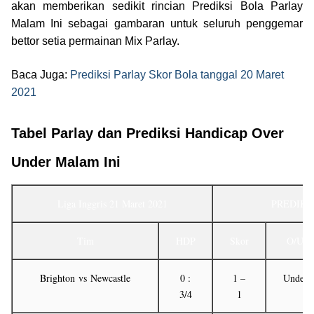
akan memberikan sedikit rincian Prediksi Bola Parlay
Malam Ini sebagai gambaran untuk seluruh penggemar
bettor setia permainan Mix Parlay.
Baca Juga:
Prediksi Parlay Skor Bola tanggal 20 Maret
2021
Tabel Parlay dan Prediksi Handicap Over
Under Malam Ini
Liga Inggris 21 Maret 2021
PREDIKS
Tim
HDP
Skor
O/U
Brighton
vs
Newcastle
0 :
1 –
Under
3/4
1