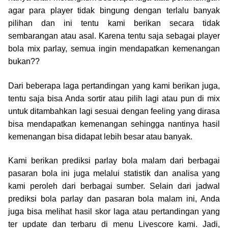
agar para player tidak bingung dengan terlalu banyak
pilihan dan ini tentu kami berikan secara tidak
sembarangan atau asal. Karena tentu saja sebagai player
bola mix parlay, semua ingin mendapatkan kemenangan
bukan??
Dari beberapa laga pertandingan yang kami berikan juga,
tentu saja bisa Anda sortir atau pilih lagi atau pun di mix
untuk ditambahkan lagi sesuai dengan feeling yang dirasa
bisa mendapatkan kemenangan sehingga nantinya hasil
kemenangan bisa didapat lebih besar atau banyak.
Kami berikan prediksi parlay bola malam dari berbagai
pasaran bola ini juga melalui statistik dan analisa yang
kami peroleh dari berbagai sumber. Selain dari jadwal
prediksi bola parlay dan pasaran bola malam ini, Anda
juga bisa melihat hasil skor laga atau pertandingan yang
ter update dan terbaru di menu
Livescore
kami. Jadi,