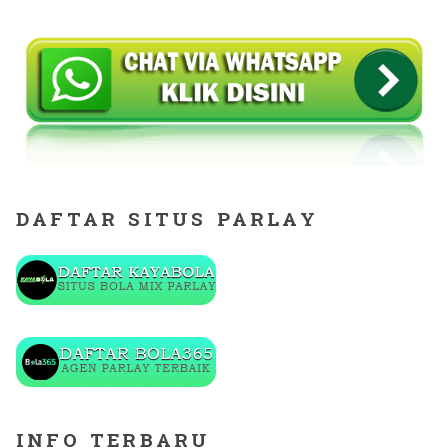
DAFTAR SITUS PARLAY
INFO TERBARU