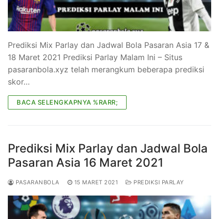
Prediksi Mix Parlay dan Jadwal Bola Pasaran Asia 17 &
18 Maret 2021 Prediksi Parlay Malam Ini – Situs
pasaranbola.xyz telah merangkum beberapa prediksi
skor…
BACA SELENGKAPNYA %RARR;
Prediksi Mix Parlay dan Jadwal Bola
Pasaran Asia 16 Maret 2021
PASARANBOLA
15 MARET 2021
PREDIKSI PARLAY