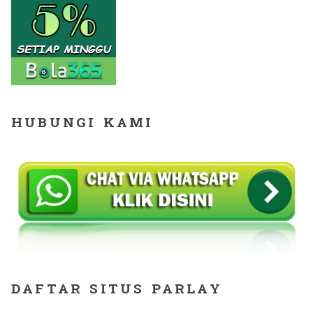
HUBUNGI KAMI
DAFTAR SITUS PARLAY