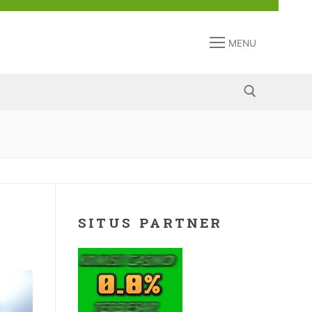
MENU
Cari:
SITUS PARTNER