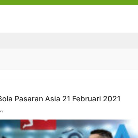
Bola Pasaran Asia 21 Februari 2021
AY