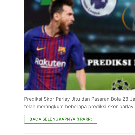
Prediksi Skor Parlay Jitu dan Pasaran Bola 28 J
telah merangkum beberapa prediksi skor parlay j
BACA SELENGKAPNYA %RARR;