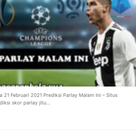
 21 Februari 2021 Prediksi Parlay Malam Ini – Situs
ksi skor parlay jitu…