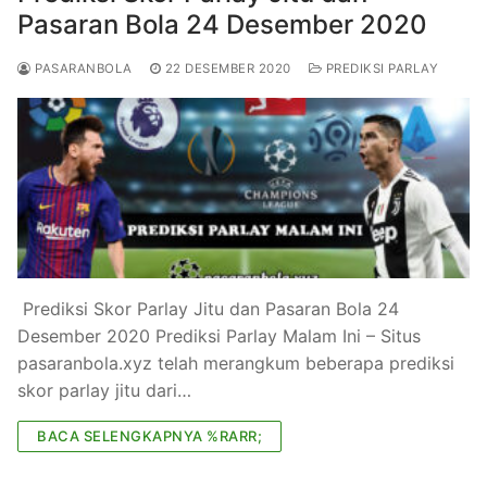
Pasaran Bola 24 Desember 2020
PASARANBOLA
22 DESEMBER 2020
PREDIKSI PARLAY
Prediksi Skor Parlay Jitu dan Pasaran Bola 24
Desember 2020 Prediksi Parlay Malam Ini – Situs
pasaranbola.xyz telah merangkum beberapa prediksi
skor parlay jitu dari…
BACA SELENGKAPNYA %RARR;