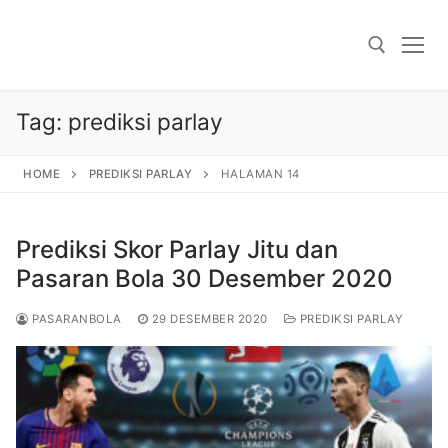
Lompat
ke
konten
Tag:
prediksi parlay
Cari:
HOME
PREDIKSI PARLAY
HALAMAN 14
Prediksi Skor Parlay Jitu dan
Pasaran Bola 30 Desember 2020
PASARANBOLA
29 DESEMBER 2020
PREDIKSI PARLAY