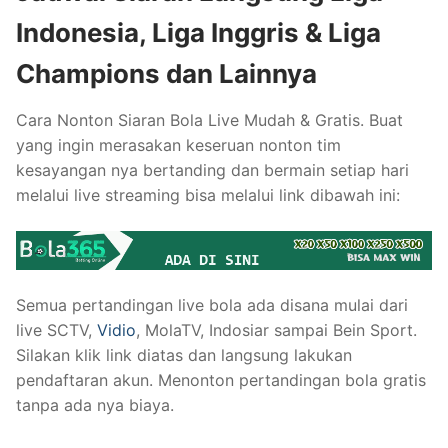
Indonesia, Liga Inggris & Liga
Champions dan Lainnya
Cara Nonton Siaran Bola Live Mudah & Gratis. Buat
yang ingin merasakan keseruan nonton tim
kesayangan nya bertanding dan bermain setiap hari
melalui live streaming bisa melalui link dibawah ini:
Semua pertandingan live bola ada disana mulai dari
live SCTV,
Vidio
, MolaTV, Indosiar sampai Bein Sport.
Silakan klik link diatas dan langsung lakukan
pendaftaran akun. Menonton pertandingan bola gratis
tanpa ada nya biaya.