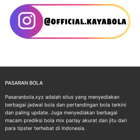
PASARAN BOLA
Pasaranbola.xyz adalah situs yang menyediakan
berbagai jadwal bola dan pertandingan bola terkini
dan paling update. Juga menyediakan berbagai
macam prediksi bola mix parlay akurat dan jitu dari
para tipster terhebat di Indonesia.