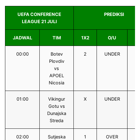
UEFA CONFERENCE
PREDIKSI
LEAGUE 21 JULI
JADWAL
TIM
1X2
O/U
S
00:00
Botev
2
UNDER
0 
Plovdiv
vs
APOEL
Nicosia
01:00
Vikingur
X
UNDER
1 
Gotu vs
Dunajska
Streda
02:00
Sutjeska
1
OVER
2 