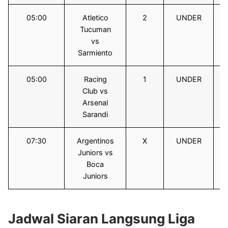
05:00
Atletico
2
UNDER
Tucuman
vs
Sarmiento
05:00
Racing
1
UNDER
Club vs
Arsenal
Sarandi
07:30
Argentinos
X
UNDER
Juniors vs
Boca
Juniors
Jadwal Siaran Langsung Liga