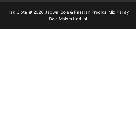
Hak Cipta © 2026 Jadwal Bola & Pasaran Prediksi Mix Parlay
Bola Malam Hari Ini