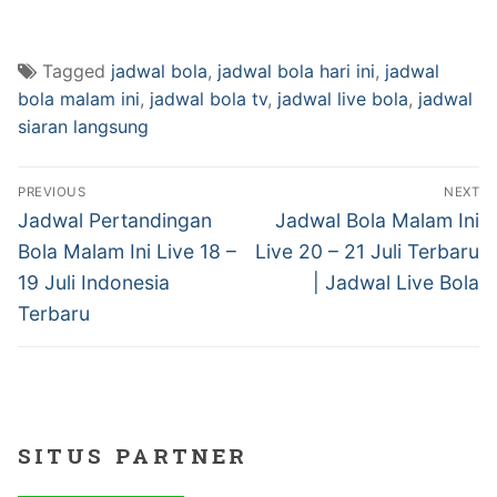
Tagged
jadwal bola
,
jadwal bola hari ini
,
jadwal
bola malam ini
,
jadwal bola tv
,
jadwal live bola
,
jadwal
siaran langsung
Navigasi
PREVIOUS
NEXT
pos
Previous
Next
Jadwal Pertandingan
Jadwal Bola Malam Ini
post:
post:
Bola Malam Ini Live 18 –
Live 20 – 21 Juli Terbaru
19 Juli Indonesia
| Jadwal Live Bola
Terbaru
SITUS PARTNER