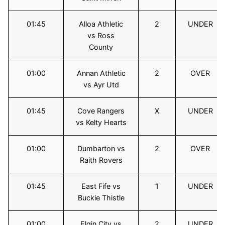
01:45
Alloa Athletic
2
UNDER
vs Ross
County
01:00
Annan Athletic
2
OVER
vs Ayr Utd
01:45
Cove Rangers
X
UNDER
vs Kelty Hearts
01:00
Dumbarton vs
2
OVER
Raith Rovers
01:45
East Fife vs
1
UNDER
Buckie Thistle
01:00
Elgin City vs
2
UNDER