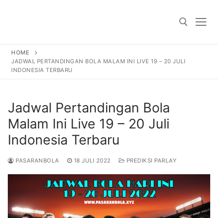
Lompat
ke
konten
HOME
JADWAL PERTANDINGAN BOLA MALAM INI LIVE 19 – 20 JULI
Cari:
INDONESIA TERBARU
Jadwal Pertandingan Bola
Malam Ini Live 19 – 20 Juli
Indonesia Terbaru
PASARANBOLA
18 JULI 2022
PREDIKSI PARLAY