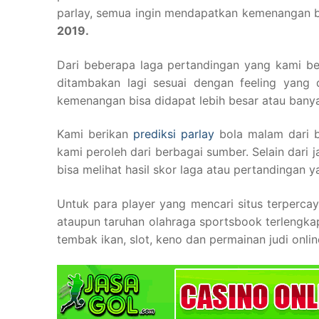
parlay, semua ingin mendapatkan kemenangan
2019.
Dari beberapa laga pertandingan yang kami beri
ditambakan lagi sesuai dengan feeling yang 
kemenangan bisa didapat lebih besar atau bany
Kami berikan
prediksi parlay
bola malam dari be
kami peroleh dari berbagai sumber. Selain dari 
bisa melihat hasil skor laga atau pertandingan 
Untuk para player yang mencari situs terperca
ataupun taruhan olahraga sportsbook terlengkap
tembak ikan, slot, keno dan permainan judi onlin