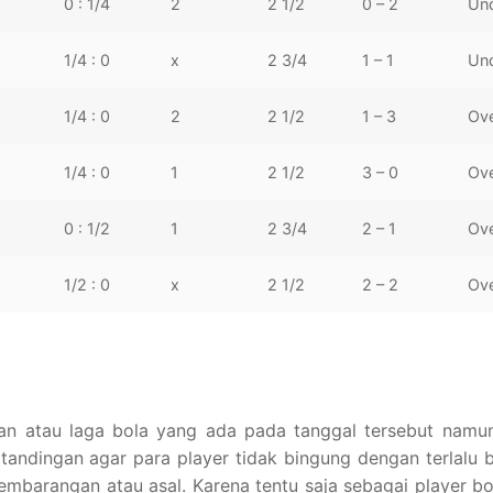
0 : 1/4
2
2 1/2
0 – 2
Un
1/4 : 0
x
2 3/4
1 – 1
Un
1/4 : 0
2
2 1/2
1 – 3
Ov
1/4 : 0
1
2 1/2
3 – 0
Ov
0 : 1/2
1
2 3/4
2 – 1
Ov
d
1/2 : 0
x
2 1/2
2 – 2
Ov
an atau laga bola yang ada pada tanggal tersebut namu
andingan agar para player tidak bingung dengan terlalu 
 sembarangan atau asal. Karena tentu saja sebagai player b