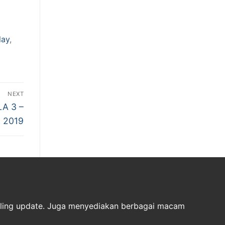
lay
,
NEXT
A 3 –
 2019
paling update. Juga menyediakan berbagai macam