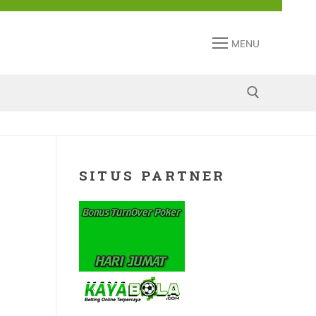
MENU
Cari:
SITUS PARTNER