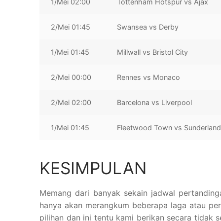
1/Mei 02:00
Tottenham Hotspur
vs
Ajax
2/Mei 01:45
Swansea
vs
Derby
1/Mei 01:45
Millwall
vs
Bristol City
2/Mei 00:00
Rennes
vs
Monaco
2/Mei 02:00
Barcelona
vs
Liverpool
1/Mei 01:45
Fleetwood Town
vs
Sunderlan
KESIMPULAN
Memang dari banyak sekain jadwal pertanding
hanya akan merangkum beberapa laga atau pert
pilihan dan ini tentu kami berikan secara tidak