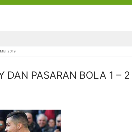
MEI 2019
Y DAN PASARAN BOLA 1 – 2