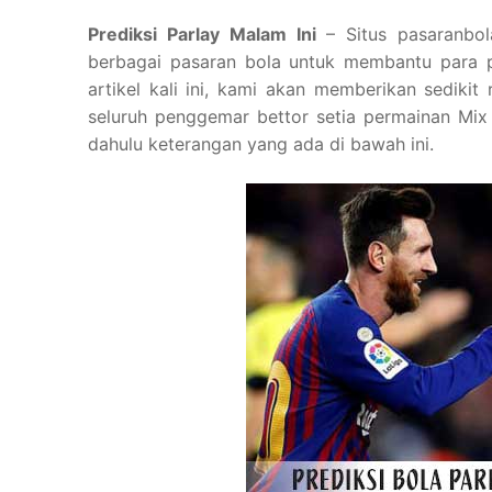
Prediksi Parlay Malam Ini
– Situs pasaranbo
berbagai pasaran bola untuk membantu para p
artikel kali ini, kami akan memberikan sedikit 
seluruh penggemar bettor setia permainan Mix
dahulu keterangan yang ada di bawah ini.