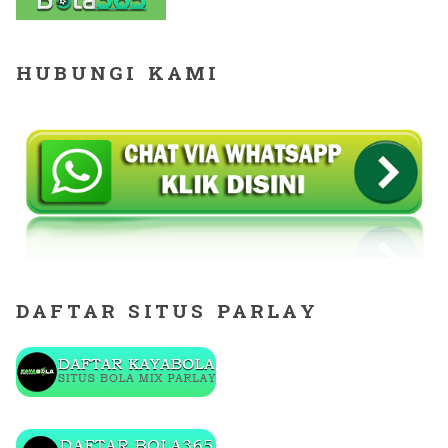
HUBUNGI KAMI
DAFTAR SITUS PARLAY