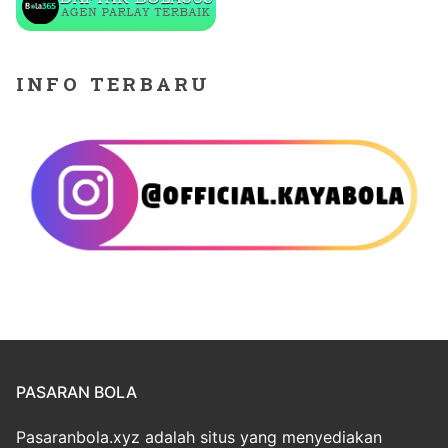
INFO TERBARU
PASARAN BOLA
Pasaranbola.xyz adalah situs yang menyediakan