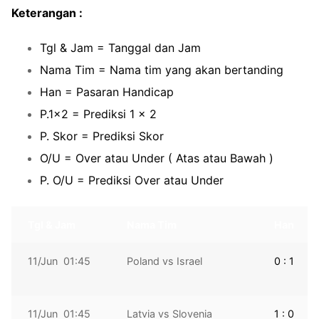
Keterangan :
Tgl & Jam = Tanggal dan Jam
Nama Tim = Nama tim yang akan bertanding
Han = Pasaran Handicap
P.1×2 = Prediksi 1 x 2
P. Skor = Prediksi Skor
O/U = Over atau Under ( Atas atau Bawah )
P. O/U = Prediksi Over atau Under
Tgl & Jam
Nama Tim
Han
11/Jun 01:45
Poland
vs
Israel
0 : 1
11/Jun 01:45
Latvia
vs
Slovenia
1 : 0