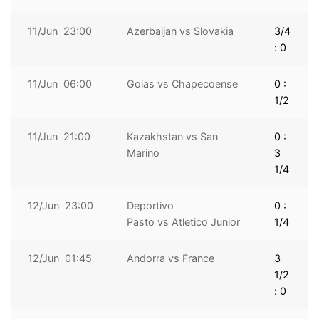
11/Jun 23:00
Azerbaijan
vs
Slovakia
3/4
: 0
11/Jun 06:00
Goias
vs
Chapecoense
0 :
1/2
11/Jun 21:00
Kazakhstan
vs
San
0 :
Marino
3
1/4
12/Jun 23:00
Deportivo
0 :
Pasto
vs
Atletico Junior
1/4
12/Jun 01:45
Andorra
vs
France
3
1/2
: 0