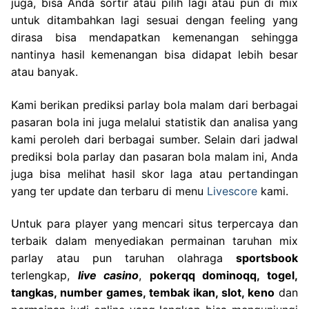
juga, bisa Anda sortir atau pilih lagi atau pun di mix
untuk ditambahkan lagi sesuai dengan feeling yang
dirasa bisa mendapatkan kemenangan sehingga
nantinya hasil kemenangan bisa didapat lebih besar
atau banyak.
Kami berikan prediksi parlay bola malam dari berbagai
pasaran bola ini juga melalui statistik dan analisa yang
kami peroleh dari berbagai sumber. Selain dari jadwal
prediksi bola parlay dan pasaran bola malam ini, Anda
juga bisa melihat hasil skor laga atau pertandingan
yang ter update dan terbaru di menu
Livescore
kami.
Untuk para player yang mencari situs terpercaya dan
terbaik dalam menyediakan permainan taruhan mix
parlay atau pun taruhan olahraga
sportsbook
terlengkap,
live casino
,
pokerqq dominoqq, togel,
tangkas, number games, tembak ikan, slot, keno
dan