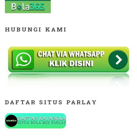
HUBUNGI KAMI
DAFTAR SITUS PARLAY