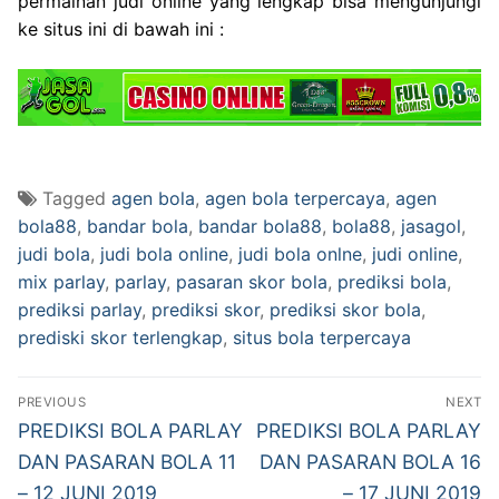
permainan judi online yang lengkap bisa mengunjungi
ke situs ini di bawah ini :
Tagged
agen bola
,
agen bola terpercaya
,
agen
bola88
,
bandar bola
,
bandar bola88
,
bola88
,
jasagol
,
judi bola
,
judi bola online
,
judi bola onlne
,
judi online
,
mix parlay
,
parlay
,
pasaran skor bola
,
prediksi bola
,
prediksi parlay
,
prediksi skor
,
prediksi skor bola
,
prediski skor terlengkap
,
situs bola terpercaya
Navigasi
PREVIOUS
NEXT
pos
Previous
Next
PREDIKSI BOLA PARLAY
PREDIKSI BOLA PARLAY
post:
post:
DAN PASARAN BOLA 11
DAN PASARAN BOLA 16
– 12 JUNI 2019
– 17 JUNI 2019