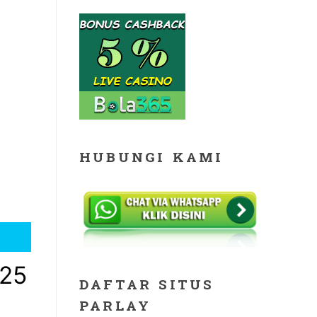
HUBUNGI KAMI
 25
DAFTAR SITUS
PARLAY