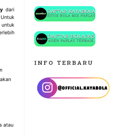
ay
dari
 Untuk
 untuk
rlebih
INFO TERBARU
m
 akan
s atau