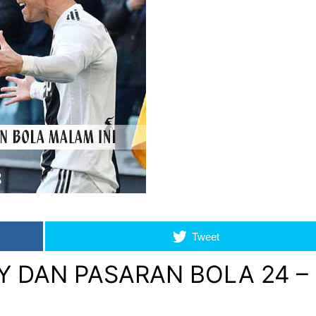
Tweet
Y DAN PASARAN BOLA 24 –