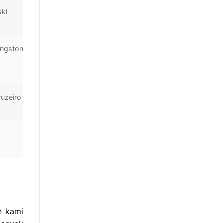
ski
0 : 1
1
3
2 – 1
Und
3/4
ingston
1
2
2
0 – 4
Ov
1/4
3/4
: 0
ruzeiro
0 :
1
2
2 – 0
Und
3/4
0 : 1
1
2
3 – 1
Ov
1/4
3/4
n kami