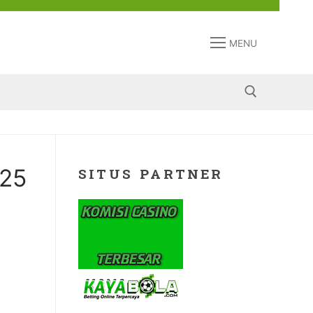
MENU
Cari:
SITUS PARTNER
 25