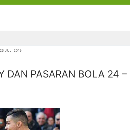
5 JULI 2019
Y DAN PASARAN BOLA 24 –