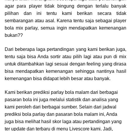
agar para player tidak bingung dengan terlalu banyak
pilihan dan ini tentu kami berikan secara tidak
sembarangan atau asal. Karena tentu saja sebagai player
bola mix parlay, semua ingin mendapatkan kemenangan
bukan??
Dari beberapa laga pertandingan yang kami berikan juga,
tentu saja bisa Anda sortir atau pilih lagi atau pun di mix
untuk ditambahkan lagi sesuai dengan feeling yang dirasa
bisa mendapatkan kemenangan sehingga nantinya hasil
kemenangan bisa didapat lebih besar atau banyak.
Kami berikan prediksi parlay bola malam dari berbagai
pasaran bola ini juga melalui statistik dan analisa yang
kami peroleh dari berbagai sumber. Selain dari jadwal
prediksi bola parlay dan pasaran bola malam ini, Anda
juga bisa melihat hasil skor laga atau pertandingan yang
ter update dan terbaru di menu
Livescore
kami. Jadi,