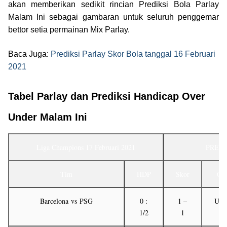
akan memberikan sedikit rincian Prediksi Bola Parlay
Malam Ini sebagai gambaran untuk seluruh penggemar
bettor setia permainan Mix Parlay.
Baca Juga:
Prediksi Parlay Skor Bola tanggal 16 Februari
2021
Tabel Parlay dan Prediksi Handicap Over
Under Malam Ini
Liga Champions 17 Februari 2021
PREDI
Tim
HDP
Skor
O/
Barcelona
vs
PSG
0 :
1 –
Und
1/2
1