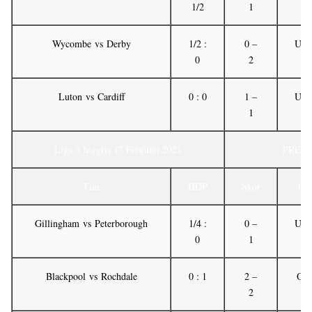
1/2
1
Wycombe
vs
Derby
1/2 :
0 –
Und
0
2
Luton
vs
Cardiff
0 : 0
1 –
Und
1
Liga 3 Inggris 17 Februari 2021
PREDI
Tim
HDP
Skor
O/
Gillingham
vs
Peterborough
1/4 :
0 –
Und
0
1
Blackpool
vs
Rochdale
0 : 1
2 –
Ove
2