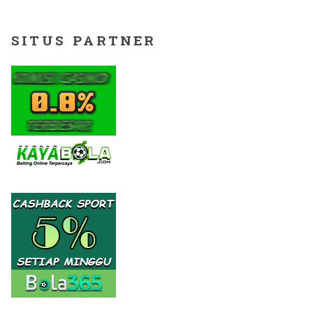
SITUS PARTNER