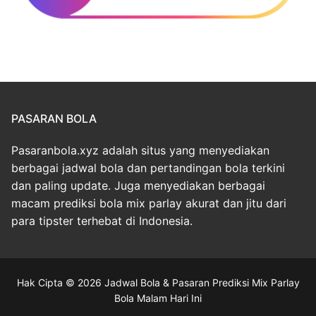
PASARAN BOLA
Pasaranbola.xyz adalah situs yang menyediakan
berbagai jadwal bola dan pertandingan bola terkini
dan paling update. Juga menyediakan berbagai
macam prediksi bola mix parlay akurat dan jitu dari
para tipster terhebat di Indonesia.
Hak Cipta © 2026 Jadwal Bola & Pasaran Prediksi Mix Parlay
Bola Malam Hari Ini