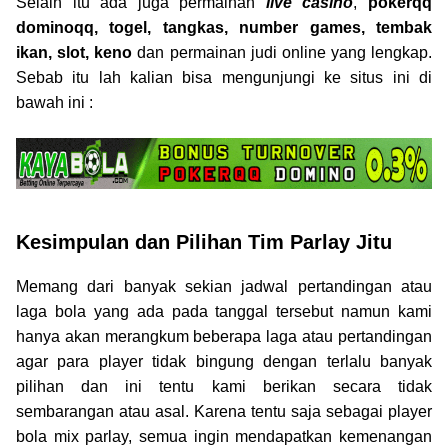
Selain itu ada juga permainan
live casino
,
pokerqq
dominoqq, togel, tangkas, number games, tembak
ikan, slot, keno
dan permainan judi online yang lengkap.
Sebab itu lah kalian bisa mengunjungi ke situs ini di
bawah ini :
Kesimpulan dan Pilihan Tim Parlay Jitu
Memang dari banyak sekian jadwal pertandingan atau
laga bola yang ada pada tanggal tersebut namun kami
hanya akan merangkum beberapa laga atau pertandingan
agar para player tidak bingung dengan terlalu banyak
pilihan dan ini tentu kami berikan secara tidak
sembarangan atau asal. Karena tentu saja sebagai player
bola mix parlay, semua ingin mendapatkan kemenangan