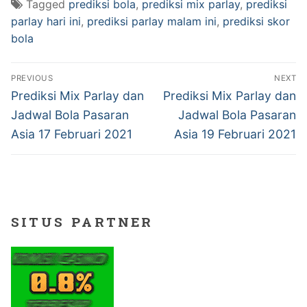
Tagged
prediksi bola
,
prediksi mix parlay
,
prediksi
parlay hari ini
,
prediksi parlay malam ini
,
prediksi skor
bola
Navigasi
PREVIOUS
NEXT
pos
Previous
Next
Prediksi Mix Parlay dan
Prediksi Mix Parlay dan
post:
post:
Jadwal Bola Pasaran
Jadwal Bola Pasaran
Asia 17 Februari 2021
Asia 19 Februari 2021
SITUS PARTNER