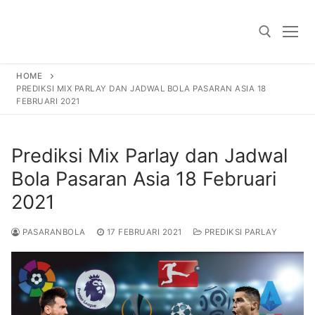
Lompat
ke
konten
HOME
PREDIKSI MIX PARLAY DAN JADWAL BOLA PASARAN ASIA 18
Cari:
FEBRUARI 2021
Prediksi Mix Parlay dan Jadwal
Bola Pasaran Asia 18 Februari
2021
PASARANBOLA
17 FEBRUARI 2021
PREDIKSI PARLAY