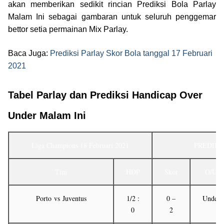
akan memberikan sedikit rincian Prediksi Bola Parlay
Malam Ini sebagai gambaran untuk seluruh penggemar
bettor setia permainan Mix Parlay.
Baca Juga:
Prediksi Parlay Skor Bola tanggal 17 Februari
2021
Tabel Parlay dan Prediksi Handicap Over
Under Malam Ini
Liga Champions 18 Februari 2021
PREDIKS
Tim
HDP
Skor
O/U
Porto
vs
Juventus
1/2 :
0 –
Under
0
2