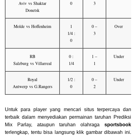
Aviv
vs
Shaktar
0
3
Donetsk
Molde
vs
Hoffenheim
1
0 –
Over
1/4 :
3
0
RB
0 :
1 –
Under
Salzburg
vs
Villarreal
1/4
1
Royal
1/2 :
0 –
Under
Antwerp
vs
G.Rangers
0
2
Untuk para player yang mencari situs terpercaya dan
terbaik dalam menyediakan permainan taruhan Prediksi
Mix Parlay, ataupun taruhan olahraga
sportsbook
terlengkap, tentu bisa langsung klik gambar dibawah ini.