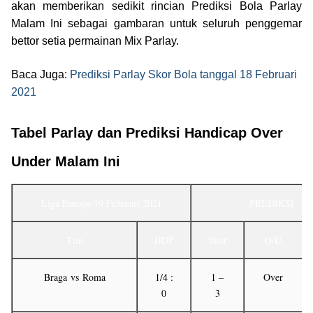
akan memberikan sedikit rincian Prediksi Bola Parlay
Malam Ini sebagai gambaran untuk seluruh penggemar
bettor setia permainan Mix Parlay.
Baca Juga:
Prediksi Parlay Skor Bola tanggal 18 Februari
2021
Tabel Parlay dan Prediksi Handicap Over
Under Malam Ini
Liga Europa 19 Februari 2021
PREDIKSI
Tim
HDP
Skor
O/U
Braga
vs
Roma
1/4 :
1 –
Over
0
3