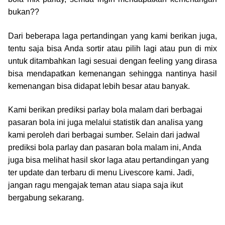
bukan??
Dari beberapa laga pertandingan yang kami berikan juga,
tentu saja bisa Anda sortir atau pilih lagi atau pun di mix
untuk ditambahkan lagi sesuai dengan feeling yang dirasa
bisa mendapatkan kemenangan sehingga nantinya hasil
kemenangan bisa didapat lebih besar atau banyak.
Kami berikan prediksi parlay bola malam dari berbagai
pasaran bola ini juga melalui statistik dan analisa yang
kami peroleh dari berbagai sumber. Selain dari jadwal
prediksi bola parlay dan pasaran bola malam ini, Anda
juga bisa melihat hasil skor laga atau pertandingan yang
ter update dan terbaru di menu
Livescore
kami. Jadi,
jangan ragu mengajak teman atau siapa saja ikut
bergabung sekarang.