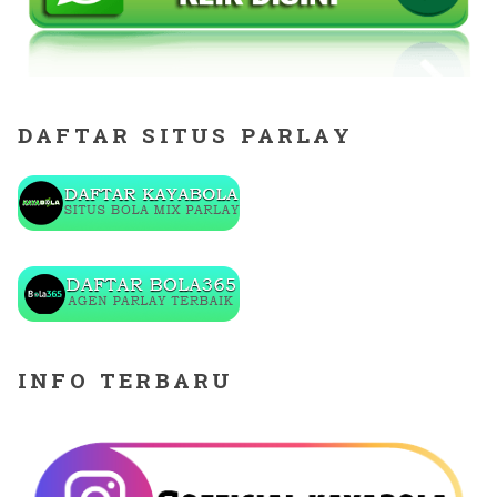
DAFTAR SITUS PARLAY
INFO TERBARU