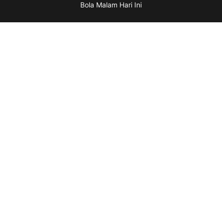
Bola Malam Hari Ini