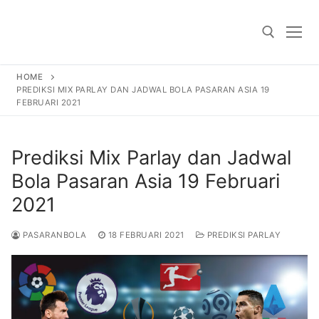
Lompat
ke
konten
HOME
PREDIKSI MIX PARLAY DAN JADWAL BOLA PASARAN ASIA 19
Cari:
FEBRUARI 2021
Prediksi Mix Parlay dan Jadwal
Bola Pasaran Asia 19 Februari
2021
PASARANBOLA
18 FEBRUARI 2021
PREDIKSI PARLAY