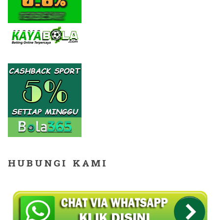
HUBUNGI KAMI