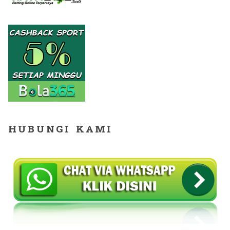
HUBUNGI KAMI