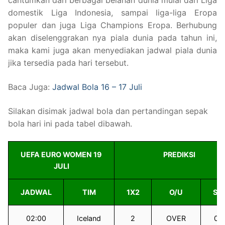
cantumkan dari berbagai belahan dunia mulai dari Liga
domestik Liga Indonesia, sampai liga-liga Eropa
populer dan juga Liga Champions Eropa. Berhubung
akan diselenggrakan nya piala dunia pada tahun ini,
maka kami juga akan menyediakan jadwal piala dunia
jika tersedia pada hari tersebut.
Baca Juga:
Jadwal Bola 16 – 17 Juli
Silakan disimak jadwal bola dan pertandingan sepak
bola hari ini pada tabel dibawah.
UEFA EURO WOMEN 19
PREDIKSI
JULI
JADWAL
TIM
1X2
O/U
SK
02:00
Iceland
2
OVER
0 –