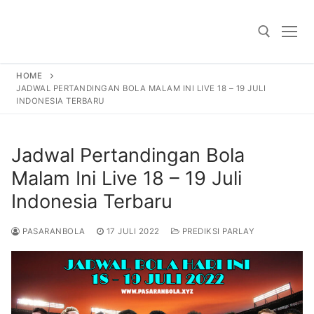
Lompat
ke
konten
HOME
JADWAL PERTANDINGAN BOLA MALAM INI LIVE 18 – 19 JULI
Cari:
INDONESIA TERBARU
Jadwal Pertandingan Bola
Malam Ini Live 18 – 19 Juli
Indonesia Terbaru
PASARANBOLA
17 JULI 2022
PREDIKSI PARLAY