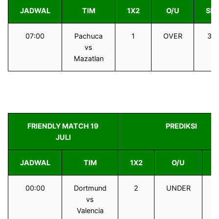
JADWAL
TIM
1X2
O/U
SK
07:00
Pachuca
1
OVER
3 –
vs
Mazatlan
FRIENDLY MATCH 19
PREDIKSI
JULI
JADWAL
TIM
1X2
O/U
S
00:00
Dortmund
2
UNDER
0
vs
Valencia