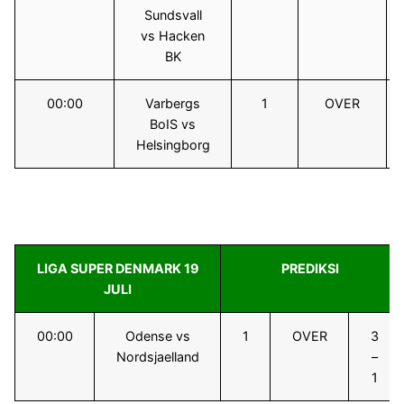
Sundsvall
vs Hacken
BK
00:00
Varbergs
1
OVER
BoIS vs
Helsingborg
LIGA SUPER DENMARK 19
PREDIKSI
JULI
00:00
Odense vs
1
OVER
3
Nordsjaelland
–
1