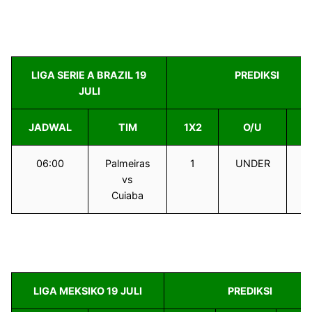
LIGA SERIE A BRAZIL 19
PREDIKSI
JULI
JADWAL
TIM
1X2
O/U
S
06:00
Palmeiras
1
UNDER
2
vs
Cuiaba
LIGA MEKSIKO 19 JULI
PREDIKSI