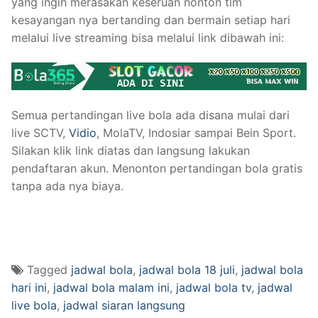
yang ingin merasakan keseruan nonton tim
kesayangan nya bertanding dan bermain setiap hari
melalui live streaming bisa melalui link dibawah ini:
Semua pertandingan live bola ada disana mulai dari
live SCTV,
Vidio
, MolaTV, Indosiar sampai Bein Sport.
Silakan klik link diatas dan langsung lakukan
pendaftaran akun. Menonton pertandingan bola gratis
tanpa ada nya biaya.
Tagged
jadwal bola
,
jadwal bola 18 juli
,
jadwal bola
hari ini
,
jadwal bola malam ini
,
jadwal bola tv
,
jadwal
live bola
,
jadwal siaran langsung