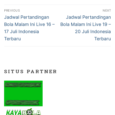
Navigasi
PREVIOUS
NEXT
pos
Previous
Next
Jadwal Pertandingan
Jadwal Pertandingan
post:
post:
Bola Malam Ini Live 16 –
Bola Malam Ini Live 19 –
17 Juli Indonesia
20 Juli Indonesia
Terbaru
Terbaru
SITUS PARTNER