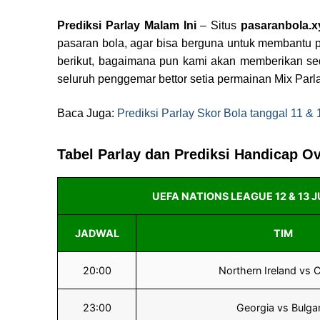
Prediksi Parlay Malam Ini
– Situs
pasaranbola.x
pasaran bola, agar bisa berguna untuk membantu 
berikut, bagaimana pun kami akan memberikan sedi
seluruh penggemar bettor setia permainan Mix Parla
Baca Juga:
Prediksi Parlay Skor Bola tanggal 11 & 
Tabel Parlay dan Prediksi Handicap O
UEFA NATIONS LEAGUE 12 & 13 J
JADWAL
TIM
20:00
Northern Ireland vs 
23:00
Georgia vs Bulgar