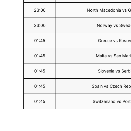
23:00
North Macedonia vs Gi
23:00
Norway vs Swed
01:45
Greece vs Koso
01:45
Malta vs San Mar
01:45
Slovenia vs Serb
01:45
Spain vs Czech Rep
01:45
Switzerland vs Port