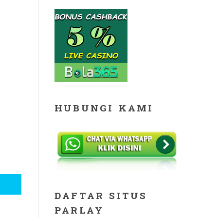
HUBUNGI KAMI
DAFTAR SITUS
PARLAY