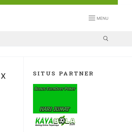
MENU
Cari:
SITUS PARTNER
ix