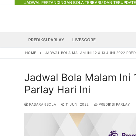
JADWAL PERTANDINGAN BOLA TERBARU DAN TERUPDATE
Lompat
ke
konten
PREDIKSI PARLAY
LIVESCORE
HOME
JADWAL BOLA MALAM INI 12 & 13 JUNI 2022 PREDI
Jadwal Bola Malam Ini 
Parlay Hari Ini
PASARANBOLA
11 JUNI 2022
PREDIKSI PARLAY