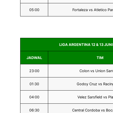
05:00
Fortaleza vs Atletico P
LIGA ARGENTINA 12 & 13 JUNI
JADWAL
TIM
23:00
Colon vs Union San
01:30
Godoy Cruz vs Racin
04:00
Velez Sarsfield vs Pl
06:30
Central Cordoba vs Boc